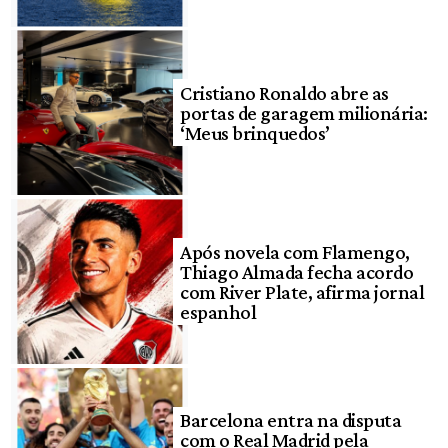
Cristiano Ronaldo abre as
portas de garagem milionária:
‘Meus brinquedos’
Após novela com Flamengo,
Thiago Almada fecha acordo
com River Plate, afirma jornal
espanhol
Barcelona entra na disputa
com o Real Madrid pela