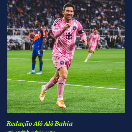
Redação Alô Alô Bahia
redacao@aloalobahia.com