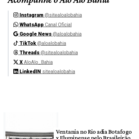
Instagram
@sitealoalobahia
WhatsApp
Canal Oficial
Google News
@aloalobahia
TikTok
@aloalobahia
Threads
@sitealoalobahia
X
AloAlo_Bahia
LinkedIN
sitealoalobahia
Ventania no Rio adia Botafogo
x Fluminense pelo Brasileirão