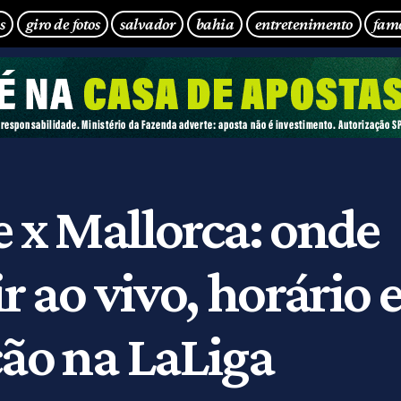
s
giro de fotos
salvador
bahia
entretenimento
fam
e x Mallorca: onde
ir ao vivo, horário 
ção na LaLiga