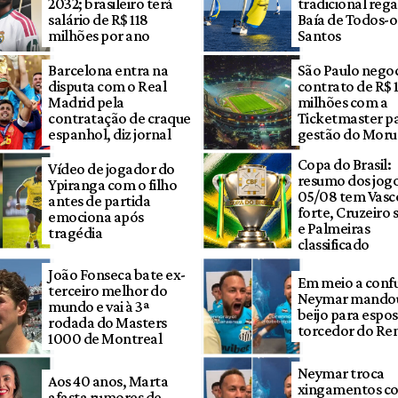
2032; brasileiro terá
tradicional rega
salário de R$ 118
Baía de Todos-o
milhões por ano
Santos
Barcelona entra na
São Paulo nego
disputa com o Real
contrato de R$ 
Madrid pela
milhões com a
contratação de craque
Ticketmaster p
espanhol, diz jornal
gestão do Mor
Copa do Brasil:
Vídeo de jogador do
resumo dos jogo
Ypiranga com o filho
05/08 tem Vasc
antes de partida
forte, Cruzeiro
emociona após
e Palmeiras
tragédia
classificado
João Fonseca bate ex-
Em meio a conf
terceiro melhor do
Neymar mandou
mundo e vai à 3ª
beijo para espo
rodada do Masters
torcedor do R
1000 de Montreal
Neymar troca
Aos 40 anos, Marta
xingamentos c
afasta rumores de