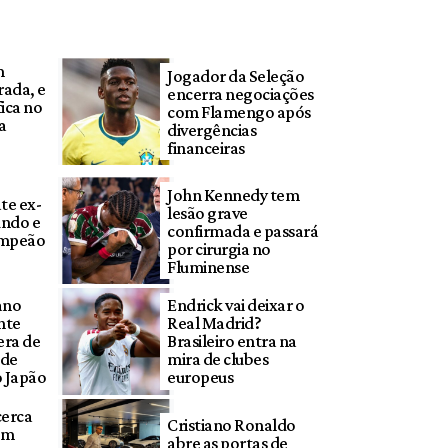
m
Jogador da Seleção
rada, e
encerra negociações
ica no
com Flamengo após
a
divergências
financeiras
John Kennedy tem
te ex-
lesão grave
ndo e
confirmada e passará
ampeão
por cirurgia no
Fluminense
ano
Endrick vai deixar o
nte
Real Madrid?
era de
Brasileiro entra na
ode
mira de clubes
o Japão
europeus
cerca
Cristiano Ronaldo
em
abre as portas de