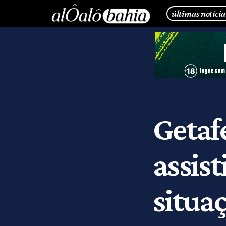
últimas notícia
Getaf
assist
situa