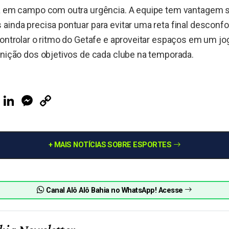
ra em campo com outra urgência. A equipe tem vantagem 
ainda precisa pontuar para evitar uma reta final desconfor
controlar o ritmo do Getafe e aproveitar espaços em um jo
inição dos objetivos de cada clube na temporada.
ook
Telegram
LinkedIn
Messenger
Copy
Link
+ MAIS NOTÍCIAS SOBRE ESPORTES
Canal Alô Alô Bahia no WhatsApp! Acesse