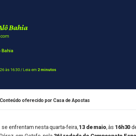
Alô Bahia
a.com
 Bahia
26 às 16:30
/ Leia em
2 minutos
Conteúdo oferecido por Casa de Apostas
a
se enfrentam nesta quarta-feira,
13 de maio
, às
16h30
de
Pérez, em Getafe, pela
36ª rodada do Campeonato Esp