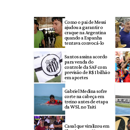
Como o pai de Messi
ajudou a garantir o
craque na Argentina
quando a Espanha
tentava convocá-lo
Santos assina acordo
para venda do
controle da SAF com
previsão de R$ 1 bilhão
em aportes
Gabriel Medina sofre
corte na cabeça em
treino antes de etapa
da WSL no Taiti
Casal que viralizou em