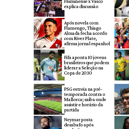
Fluminense x Vasco
explica discussão
Após novela com
Flamengo, Thiago
Almada fecha acordo
com River Plate,
afirma jornal espanhol
Fifa aponta 10 jovens
brasileiros que podem
liderar a Seleção na
Copa de 2030
PSG estreia na pré-
temporada contra o
Mallorca; saiba onde
assistir e horário da
partida
Neymar posta
desabafo após