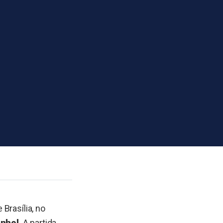
 Brasília, no
anhol
. A partida