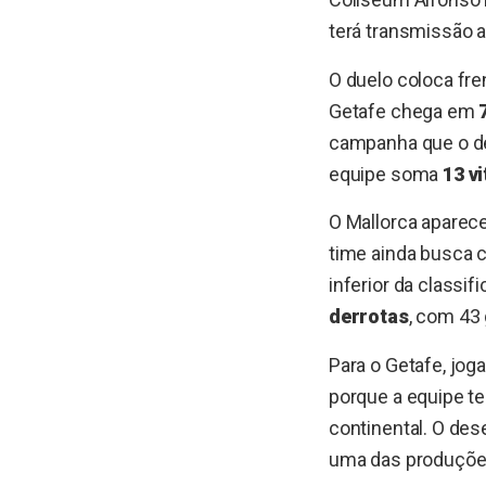
terá transmissão a
O duelo coloca fre
Getafe chega em
campanha que o de
equipe soma
13 v
O Mallorca aparece
time ainda busca 
inferior da classi
derrotas
, com 43 
Para o Getafe, jog
porque a equipe te
continental. O des
uma das produções