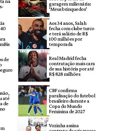
ta na
garagem milionária:
s-
‘Meus brinquedos’
cia
Aos 34 anos, Salah
140
fecha com clube turco
e terá salário de R$
ara
100 milhões por
umBis
temporada
Real Madrid fecha
s de
contratação mais cara
o
de sua história por até
 seguro
R$ 828 milhões
CBF confirma
usão,
paralisação do futebol
 até
brasileiro durante a
sa de
Copa do Mundo
emo
Feminina de 2027
Vozinha assina
om
contrato de seis meses