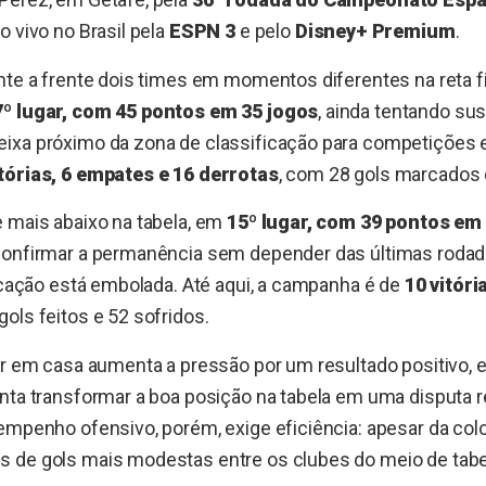
o vivo no Brasil pela
ESPN 3
e pelo
Disney+ Premium
.
nte a frente dois times em momentos diferentes na reta fi
7º lugar, com 45 pontos em 35 jogos
, ainda tentando su
ixa próximo da zona de classificação para competições e
itórias, 6 empates e 16 derrotas
, com 28 gols marcados 
 mais abaixo na tabela, em
15º lugar, com 39 pontos em 
confirmar a permanência sem depender das últimas rodadas
ficação está embolada. Até aqui, a campanha é de
10 vitóri
gols feitos e 52 sofridos.
ar em casa aumenta a pressão por um resultado positivo,
nta transformar a boa posição na tabela em uma disputa r
empenho ofensivo, porém, exige eficiência: apesar da col
 de gols mais modestas entre os clubes do meio de tabe