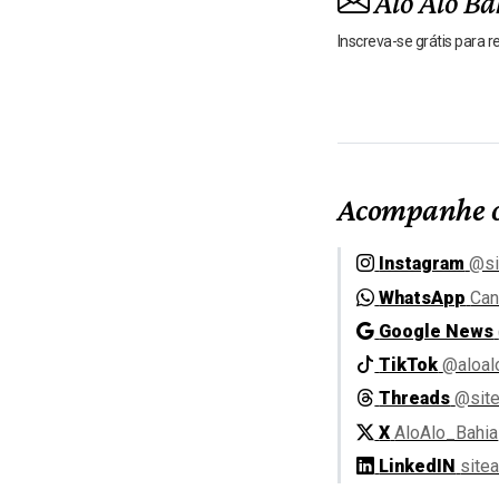
Alô Alô Ba
Inscreva-se grátis para 
Acompanhe o
Instagram
@si
WhatsApp
Can
Google News
TikTok
@aloal
Threads
@site
X
AloAlo_Bahia
LinkedIN
site