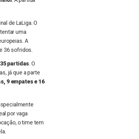
nal de LaLiga. O
stentar uma
uropeias. A
e 36 sofridos.
35 partidas
. O
, já que a parte
as, 9 empates e 16
 especialmente
eal por vaga
ocação, o time tem
la.