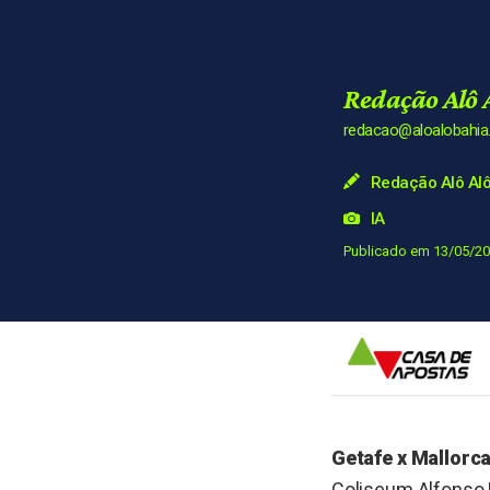
Redação Alô 
redacao@aloalobahi
Redação Alô Alô
IA
Publicado em 13/05/20
Getafe x Mallorc
Coliseum Alfonso 