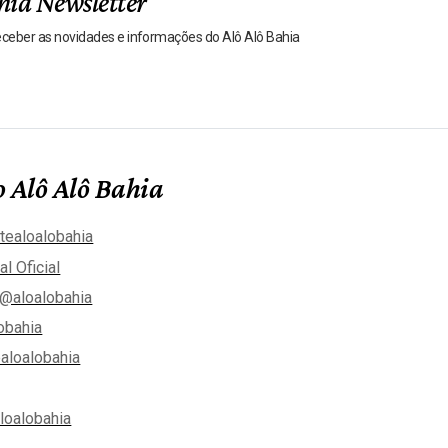
hia Newsletter
receber as novidades e informações do Alô Alô Bahia
 Alô Alô Bahia
tealoalobahia
al Oficial
@aloalobahia
obahia
aloalobahia
aloalobahia