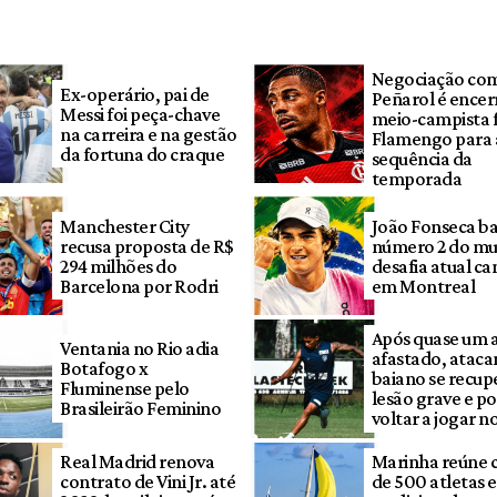
Negociação co
Ex-operário, pai de
Peñarol é encer
Messi foi peça-chave
meio-campista f
na carreira e na gestão
Flamengo para 
da fortuna do craque
sequência da
temporada
Manchester City
João Fonseca ba
recusa proposta de R$
número 2 do mu
294 milhões do
desafia atual c
Barcelona por Rodri
em Montreal
Após quase um 
Ventania no Rio adia
afastado, ataca
Botafogo x
baiano se recup
Fluminense pelo
lesão grave e p
Brasileirão Feminino
voltar a jogar n
Real Madrid renova
Marinha reúne 
contrato de Vini Jr. até
de 500 atletas 