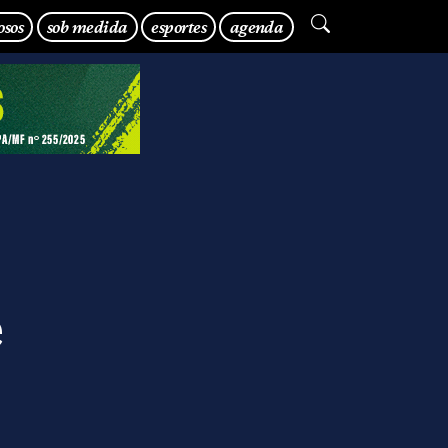
osos
sob medida
esportes
agenda
e