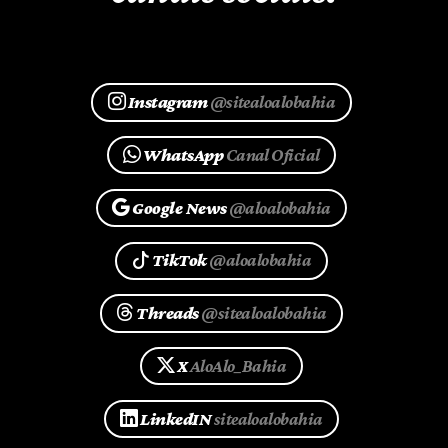
Instagram
@sitealoalobahia
WhatsApp
Canal Oficial
Google News
@aloalobahia
TikTok
@aloalobahia
Threads
@sitealoalobahia
X
AloAlo_Bahia
LinkedIN
sitealoalobahia