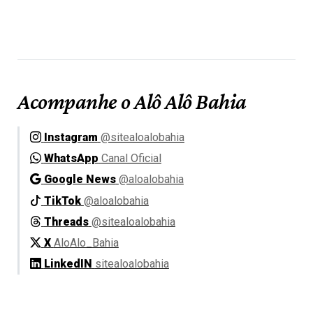
Acompanhe o Alô Alô Bahia
Instagram
@sitealoalobahia
WhatsApp
Canal Oficial
Google News
@aloalobahia
TikTok
@aloalobahia
Threads
@sitealoalobahia
X
AloAlo_Bahia
LinkedIN
sitealoalobahia