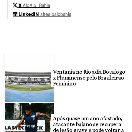
X
AloAlo_Bahia
LinkedIN
sitealoalobahia
Ventania no Rio adia Botafogo
x Fluminense pelo Brasileirão
Feminino
Após quase um ano afastado,
atacante baiano se recupera
de lesão grave e pode voltar a