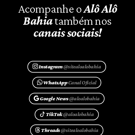
Acompanhe o
Alô Alô
Bahia
também nos
canais sociais!
Instagram
@sitealoalobahia
WhatsApp
Canal Oficial
Google News
@aloalobahia
TikTok
@aloalobahia
Threads
@sitealoalobahia