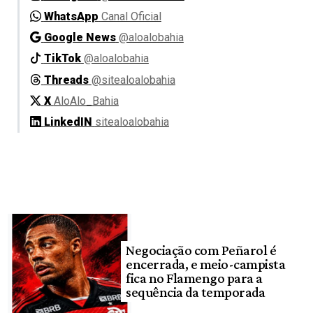
WhatsApp
Canal Oficial
Google News
@aloalobahia
TikTok
@aloalobahia
Threads
@sitealoalobahia
X
AloAlo_Bahia
LinkedIN
sitealoalobahia
Negociação com Peñarol é
encerrada, e meio-campista
fica no Flamengo para a
sequência da temporada