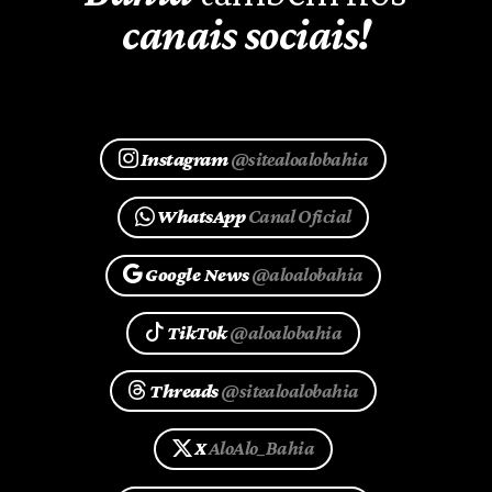
canais sociais!
Instagram
@sitealoalobahia
WhatsApp
Canal Oficial
Google News
@aloalobahia
TikTok
@aloalobahia
Threads
@sitealoalobahia
X
AloAlo_Bahia