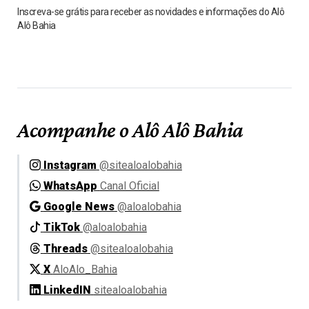
Inscreva-se grátis para receber as novidades e informações do Alô
Alô Bahia
Acompanhe o Alô Alô Bahia
Instagram
@sitealoalobahia
WhatsApp
Canal Oficial
Google News
@aloalobahia
TikTok
@aloalobahia
Threads
@sitealoalobahia
X
AloAlo_Bahia
LinkedIN
sitealoalobahia