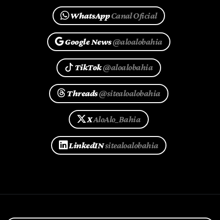
WhatsApp
Canal Oficial
Google News
@aloalobahia
TikTok
@aloalobahia
Threads
@sitealoalobahia
X
AloAlo_Bahia
LinkedIN
sitealoalobahia