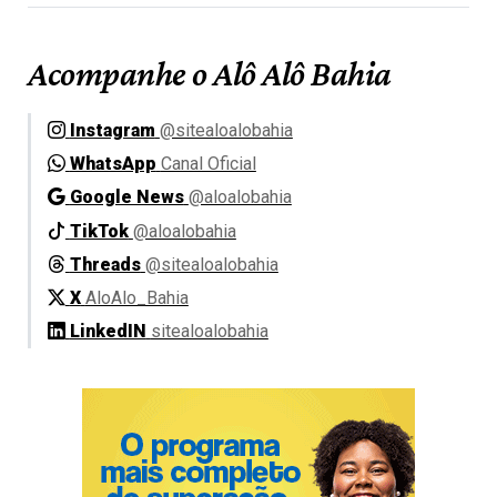
Acompanhe o Alô Alô Bahia
Instagram
@sitealoalobahia
WhatsApp
Canal Oficial
Google News
@aloalobahia
TikTok
@aloalobahia
Threads
@sitealoalobahia
X
AloAlo_Bahia
LinkedIN
sitealoalobahia