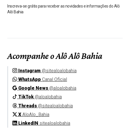
Inscreva-se grátis para receber as novidades e informações do Alô
Alô Bahia
Acompanhe o Alô Alô Bahia
Instagram
@sitealoalobahia
WhatsApp
Canal Oficial
Google News
@aloalobahia
TikTok
@aloalobahia
Threads
@sitealoalobahia
X
AloAlo_Bahia
LinkedIN
sitealoalobahia