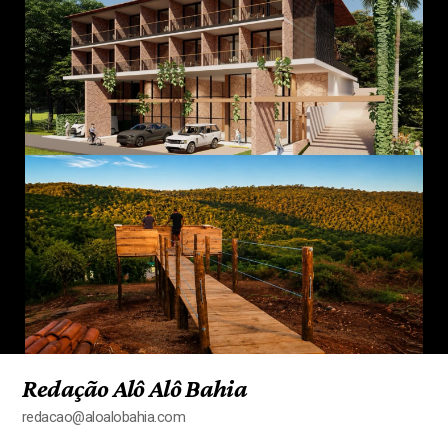
Redação Alô Alô Bahia
redacao@aloalobahia.com