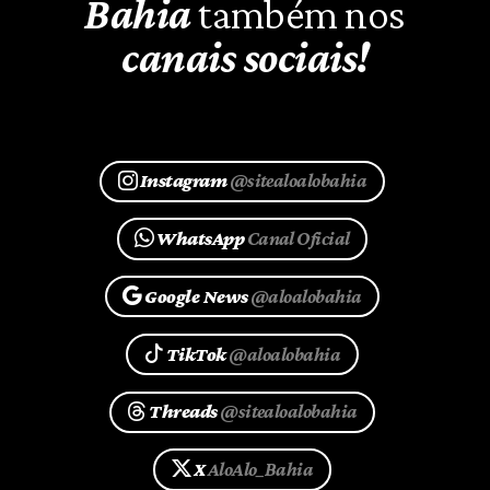
Bahia
também nos
canais sociais!
Instagram
@sitealoalobahia
WhatsApp
Canal Oficial
Google News
@aloalobahia
TikTok
@aloalobahia
Threads
@sitealoalobahia
X
AloAlo_Bahia