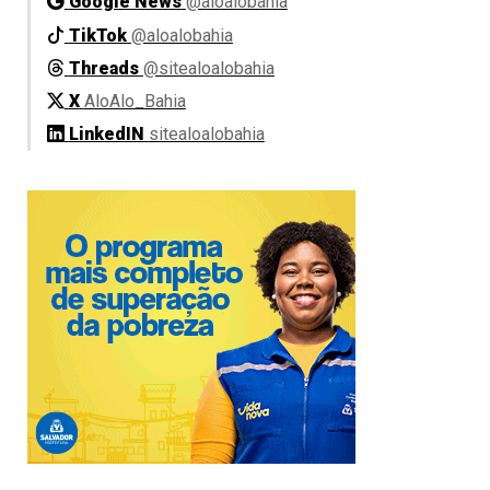
Google News
@aloalobahia
TikTok
@aloalobahia
Threads
@sitealoalobahia
X
AloAlo_Bahia
LinkedIN
sitealoalobahia