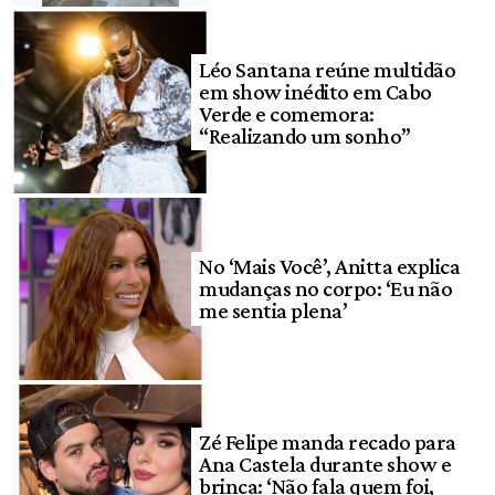
Léo Santana reúne multidão
em show inédito em Cabo
Verde e comemora:
“Realizando um sonho”
No ‘Mais Você’, Anitta explica
mudanças no corpo: ‘Eu não
me sentia plena’
Zé Felipe manda recado para
Ana Castela durante show e
brinca: ‘Não fala quem foi,