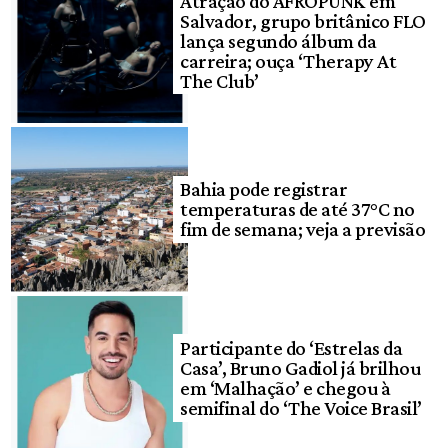
Atração do AFROPUNK em
Salvador, grupo britânico FLO
lança segundo álbum da
carreira; ouça ‘Therapy At
The Club’
Bahia pode registrar
temperaturas de até 37°C no
fim de semana; veja a previsão
Participante do ‘Estrelas da
Casa’, Bruno Gadiol já brilhou
em ‘Malhação’ e chegou à
semifinal do ‘The Voice Brasil’