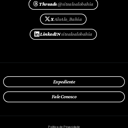
Threads
@sitealoalobahia
X
AloAlo_Bahia
LinkedIN
sitealoalobahia
Expediente
Fale Conosco
Política de Privacidade