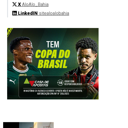
X
AloAlo_Bahia
LinkedIN
sitealoalobahia