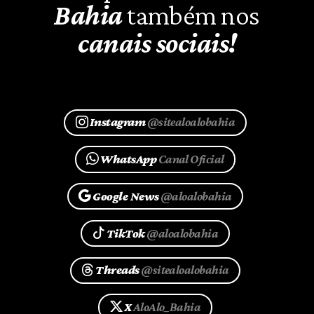
Bahia
também nos
canais sociais!
Instagram
@sitealoalobahia
WhatsApp
Canal Oficial
Google News
@aloalobahia
TikTok
@aloalobahia
Threads
@sitealoalobahia
X
AloAlo_Bahia