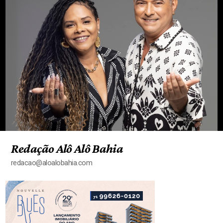
Redação Alô Alô Bahia
redacao@aloalobahia.com