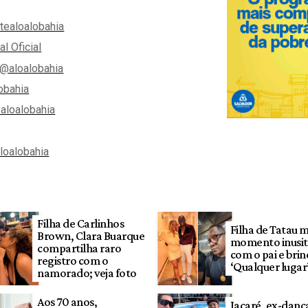
tealoalobahia
al Oficial
@aloalobahia
obahia
aloalobahia
aloalobahia
Filha de Carlinhos
Filha de Tatau 
Brown, Clara Buarque
momento inusi
compartilha raro
com o pai e brin
registro com o
‘Qualquer lugar
namorado; veja foto
Aos 70 anos,
Jacaré, ex-danç