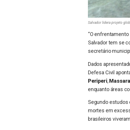
Salvador lidera projeto glob
“O enfrentamento 
Salvador tem se c
secretário municip
Dados apresentado
Defesa Civil apont
Periperi
,
Massar
enquanto áreas 
Segundo estudos ci
mortes em excesso
brasileiros viver