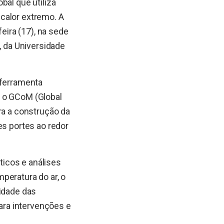
bal que utiliza
 calor extremo. A
eira (17), na sede
, da Universidade
 ferramenta
e o GCoM (Global
ra a construção da
es portes ao redor
áticos e análises
peratura do ar, o
lidade das
para intervenções e