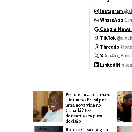
Instagram
@si
WhatsApp
Can
Google News
TikTok
@aloal
Threads
@site
X
AloAlo_Bahia
LinkedIN
site
Por que Jacaré trocou
a fama no Brasil por
uma nova vida no
Canadá? Ex-
dançarino explica
decisão
Branco Casa chega à