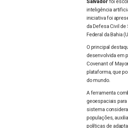
Salvador
foi escol
inteligência artifi
iniciativa foi apre
da Defesa Civil de
Federal da Bahia (
O principal destaq
desenvolvida em p
Covenant of Mayors
plataforma, que po
do mundo.
A ferramenta combin
geoespaciais para 
sistema considera 
populações, auxili
políticas de adapt