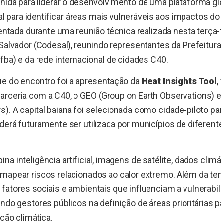
hida para liderar o desenvolvimento de uma plataforma glo
cial para identificar áreas mais vulneráveis aos impactos do
sentada durante uma reunião técnica realizada nesta terça-f
 Salvador (Codesal), reunindo representantes da Prefeitura
Ufba) e da rede internacional de cidades C40.
ue do encontro foi a apresentação da
Heat Insights Tool
,
arceria com a C40, o GEO (Group on Earth Observations) 
). A capital baiana foi selecionada como cidade-piloto pa
derá futuramente ser utilizada por municípios de diferent
a inteligência artificial, imagens de satélite, dados clim
mapear riscos relacionados ao calor extremo. Além da tem
fatores sociais e ambientais que influenciam a vulnerabi
ando gestores públicos na definição de áreas prioritárias 
ação climática.