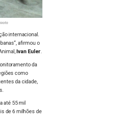
eixoto
ão internacional.
banas”, afirmou o
 Animal,
Ivan Euler
.
monitoramento da
 Regiões como
entes da cidade,
s.
a até 55 mil
is de 6 milhões de
.