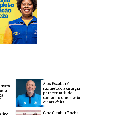
Alex Escobar é
mostra
submetido à cirurgia
tado
para retirada de
ca:
tumor no timo nesta
’
quinta-feira
Cine Glauber Rocha
arino