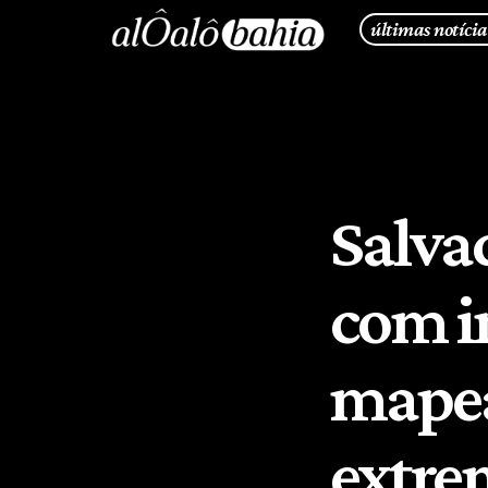
últimas notícia
Salvad
com in
mapea
extre