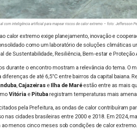
al com inteligência artificial para mapear riscos de calor extremo – foto: Jeffersson P
ao calor extremo exige planejamento, inovação e cooperaç
onsolidado como um laboratório de soluções climáticas ur
al de Sustentabilidade, Resiliência, Bem-estar e Proteção
s durante o encontro mostram a relevância do tema. O 
a diferenças de até 6,5°C entre bairros da capital baiana.
anduba
,
Cajazeiras
e
Ilha de Maré
estão entre as mais qu
como
Vitória
e
Pituba
registram temperaturas mais amena
tados pela Prefeitura, as ondas de calor contribuíram par
 nas cidades brasileiras entre 2000 e 2018. Em 2024, ma
am ao menos cinco meses sob condições de calor extremo