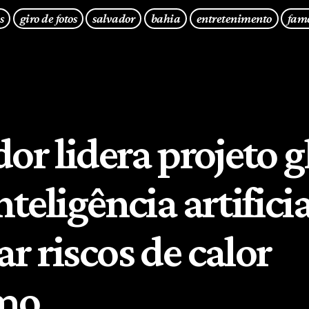
s
giro de fotos
salvador
bahia
entretenimento
fam
or lidera projeto g
teligência artifici
r riscos de calor
mo