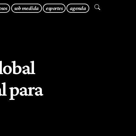
osos
sob medida
esportes
agenda
lobal
al para