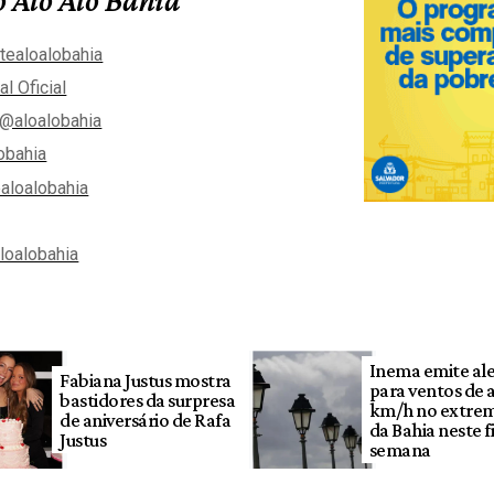
tealoalobahia
al Oficial
@aloalobahia
obahia
aloalobahia
aloalobahia
Inema emite al
Fabiana Justus mostra
para ventos de 
bastidores da surpresa
km/h no extrem
de aniversário de Rafa
da Bahia neste f
Justus
semana