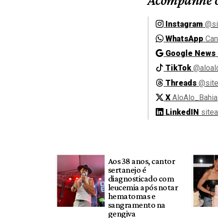
Instagram
@si
WhatsApp
Can
Google News
TikTok
@aloal
Threads
@site
X
AloAlo_Bahia
LinkedIN
site
Aos 38 anos, cantor
sertanejo é
diagnosticado com
leucemia após notar
hematomas e
sangramento na
gengiva