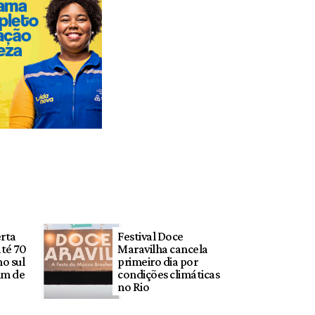
erta
Festival Doce
até 70
Maravilha cancela
o sul
primeiro dia por
im de
condições climáticas
no Rio