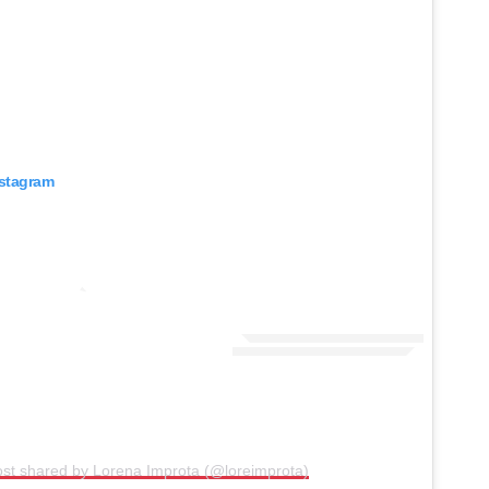
nstagram
ost shared by Lorena Improta (@loreimprota)