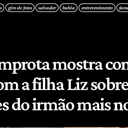
s
giro de fotos
salvador
bahia
entretenimento
fam
Improta mostra co
om a filha Liz sobr
s do irmão mais n