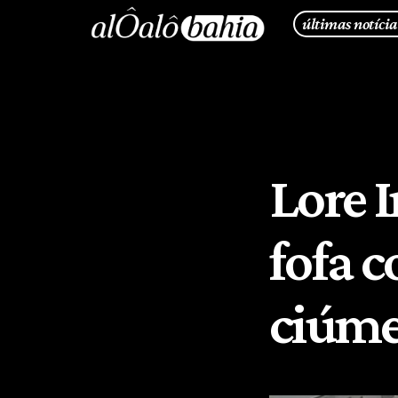
últimas notícia
Lore 
fofa c
ciúme