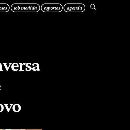
osos
sob medida
esportes
agenda
nversa
e
ovo