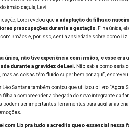
do irmão caçula, Levi.
icação, Lore revelou que
a adaptação da filha ao nasci
iores preocupações durante a gestação
. Filha única, 
 com irmãos e, por isso, sentia ansiedade sobre como Liz r
ha única, não tive experiência com irmãos, e esse era
ade durante a gravidez de Levi.
Não sabia como seria o 
, mas as coisas têm fluído super bem por aqui”, escreveu
 Léo Santana também contou que utilizou o livro “Agora 
 a filha a compreender a chegada do novo integrante da fam
tis podem ser importantes ferramentas para auxiliar as cri
emoções.
i com Liz pra tudo e acredito que o essencial nessa 