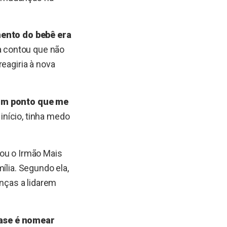
mento do bebê era
ela contou que não
eagiria à nova
 um ponto que me
início, tinha medo
.
Sou o Irmão Mais
ília. Segundo ela,
anças a lidarem
fase é nomear