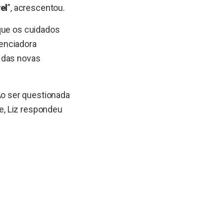
el
”, acrescentou.
 que os cuidados
enciadora
e das novas
o ser questionada
e, Liz respondeu