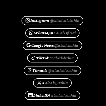
Instagram
@sitealoalobahia
WhatsApp
Canal Oficial
Google News
@aloalobahia
TikTok
@aloalobahia
Threads
@sitealoalobahia
X
AloAlo_Bahia
LinkedIN
sitealoalobahia