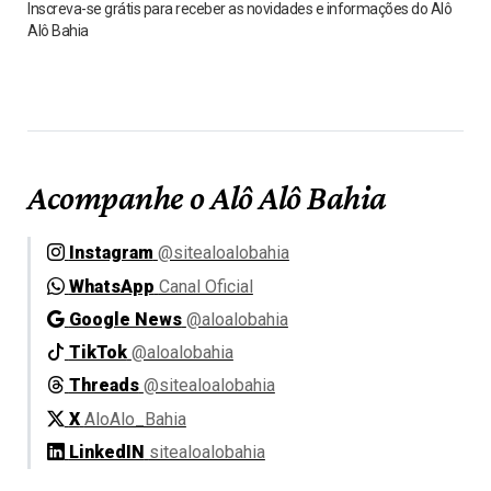
Inscreva-se grátis para receber as novidades e informações do Alô
Alô Bahia
Acompanhe o Alô Alô Bahia
Instagram
@sitealoalobahia
WhatsApp
Canal Oficial
Google News
@aloalobahia
TikTok
@aloalobahia
Threads
@sitealoalobahia
X
AloAlo_Bahia
LinkedIN
sitealoalobahia