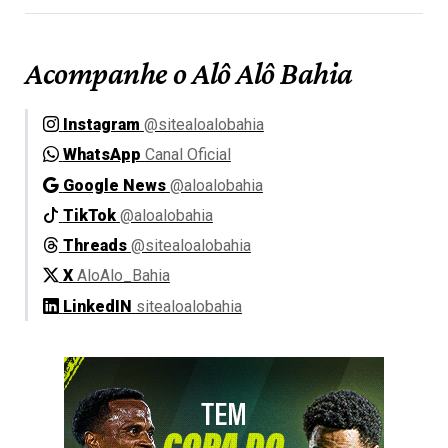
Acompanhe o Alô Alô Bahia
Instagram
@sitealoalobahia
WhatsApp
Canal Oficial
Google News
@aloalobahia
TikTok
@aloalobahia
Threads
@sitealoalobahia
X
AloAlo_Bahia
LinkedIN
sitealoalobahia