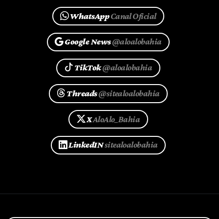
WhatsApp
Canal Oficial
Google News
@aloalobahia
TikTok
@aloalobahia
Threads
@sitealoalobahia
X
AloAlo_Bahia
LinkedIN
sitealoalobahia