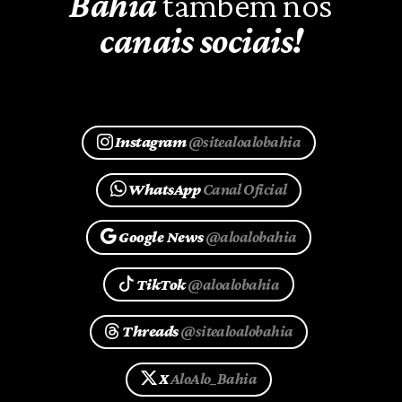
Bahia
também nos
canais sociais!
Instagram
@sitealoalobahia
WhatsApp
Canal Oficial
Google News
@aloalobahia
TikTok
@aloalobahia
Threads
@sitealoalobahia
X
AloAlo_Bahia