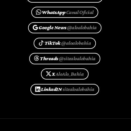
WhatsApp
Canal Oficial
Google News
@aloalobahia
TikTok
@aloalobahia
Threads
@sitealoalobahia
X
AloAlo_Bahia
LinkedIN
sitealoalobahia