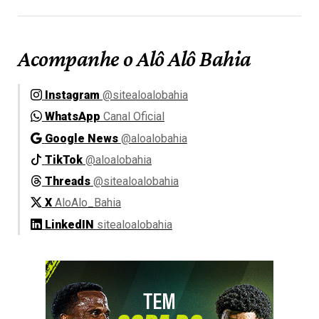
Acompanhe o Alô Alô Bahia
Instagram
@sitealoalobahia
WhatsApp
Canal Oficial
Google News
@aloalobahia
TikTok
@aloalobahia
Threads
@sitealoalobahia
X
AloAlo_Bahia
LinkedIN
sitealoalobahia