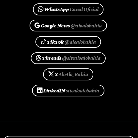
WhatsApp
Canal Oficial
Google News
@aloalobahia
TikTok
@aloalobahia
Threads
@sitealoalobahia
X
AloAlo_Bahia
LinkedIN
sitealoalobahia