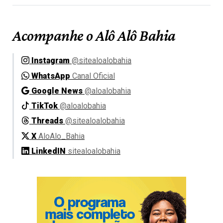
Acompanhe o Alô Alô Bahia
Instagram
@sitealoalobahia
WhatsApp
Canal Oficial
Google News
@aloalobahia
TikTok
@aloalobahia
Threads
@sitealoalobahia
X
AloAlo_Bahia
LinkedIN
sitealoalobahia