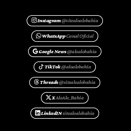
Instagram
@sitealoalobahia
WhatsApp
Canal Oficial
Google News
@aloalobahia
TikTok
@aloalobahia
Threads
@sitealoalobahia
X
AloAlo_Bahia
LinkedIN
sitealoalobahia