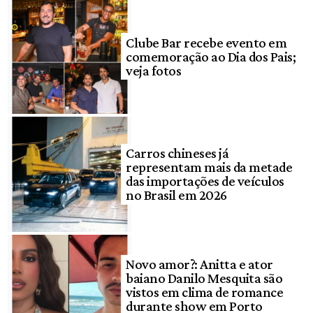
Clube Bar recebe evento em
comemoração ao Dia dos Pais;
veja fotos
Carros chineses já
representam mais da metade
das importações de veículos
no Brasil em 2026
Novo amor?: Anitta e ator
baiano Danilo Mesquita são
vistos em clima de romance
durante show em Porto