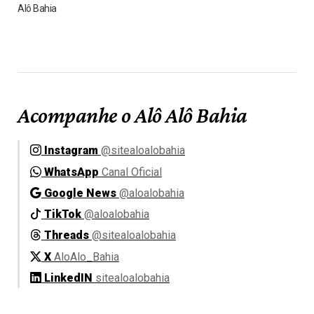
Alô Bahia
Acompanhe o Alô Alô Bahia
Instagram
@sitealoalobahia
WhatsApp
Canal Oficial
Google News
@aloalobahia
TikTok
@aloalobahia
Threads
@sitealoalobahia
X
AloAlo_Bahia
LinkedIN
sitealoalobahia