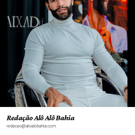
Redação Alô Alô Bahia
redacao@aloalobahia.com