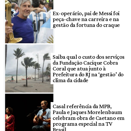
Ex-operário, pai de Messi foi
peça-chave na carreira e na
gestão da fortuna do craque
Saiba qual o custo dos serviços
da Fundação Cacique Cobra
Coral que atua junto à
Prefeitura do RJ na ‘gestão’ do
clima da cidade
Casal referência da MPB,
Paula e Jaques Morelenbaum
celebram obra de Caetano em
programa especial na TV
Brasil