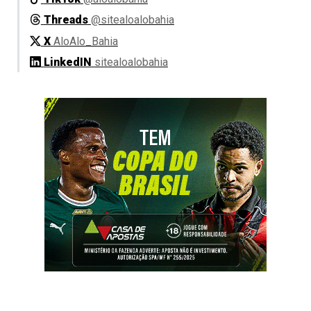
Threads
@sitealoalobahia
X
AloAlo_Bahia
LinkedIN
sitealoalobahia