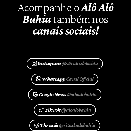
Acompanhe o
Alô Alô
Bahia
também nos
canais sociais!
Instagram
@sitealoalobahia
WhatsApp
Canal Oficial
Google News
@aloalobahia
TikTok
@aloalobahia
Threads
@sitealoalobahia