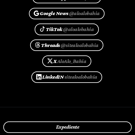
Google News
@aloalobahia
TikTok
@aloalobahia
Threads
@sitealoalobahia
X
AloAlo_Bahia
LinkedIN
sitealoalobahia
Expediente