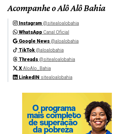
Acompanhe o Alô Alô Bahia
Instagram
@sitealoalobahia
WhatsApp
Canal Oficial
Google News
@aloalobahia
TikTok
@aloalobahia
Threads
@sitealoalobahia
X
AloAlo_Bahia
LinkedIN
sitealoalobahia