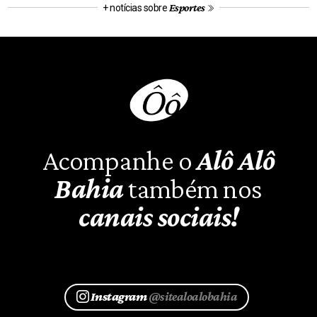
Esportes
+ notícias sobre
Acompanhe o
Alô Alô
Bahia
também nos
canais sociais!
Instagram
@sitealoalobahia