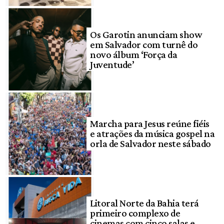
Os Garotin anunciam show
em Salvador com turnê do
novo álbum ‘Força da
Juventude’
Marcha para Jesus reúne fiéis
e atrações da música gospel na
orla de Salvador neste sábado
Litoral Norte da Bahia terá
primeiro complexo de
cinemas com cinco salas e