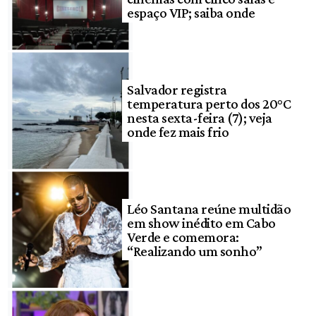
espaço VIP; saiba onde
Salvador registra
temperatura perto dos 20°C
nesta sexta-feira (7); veja
onde fez mais frio
Léo Santana reúne multidão
em show inédito em Cabo
Verde e comemora:
“Realizando um sonho”