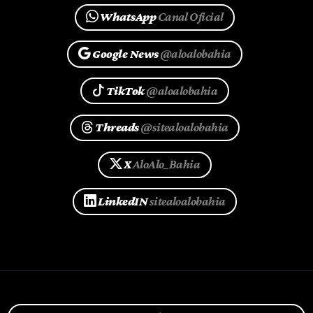
WhatsApp
Canal Oficial
Google News
@aloalobahia
TikTok
@aloalobahia
Threads
@sitealoalobahia
X
AloAlo_Bahia
LinkedIN
sitealoalobahia