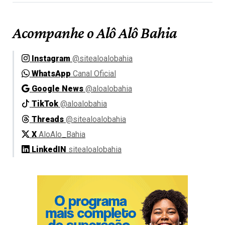
Acompanhe o Alô Alô Bahia
Instagram
@sitealoalobahia
WhatsApp
Canal Oficial
Google News
@aloalobahia
TikTok
@aloalobahia
Threads
@sitealoalobahia
X
AloAlo_Bahia
LinkedIN
sitealoalobahia