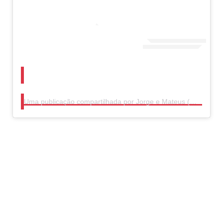
Uma publicação compartilhada por Jorge e Mateus (@jorgeemateus20anos)