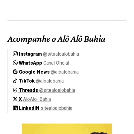
Acompanhe o Alô Alô Bahia
Instagram
@sitealoalobahia
WhatsApp
Canal Oficial
Google News
@aloalobahia
TikTok
@aloalobahia
Threads
@sitealoalobahia
X
AloAlo_Bahia
LinkedIN
sitealoalobahia