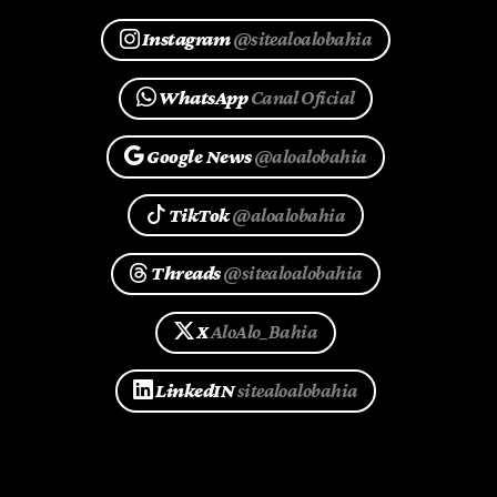
Instagram
@sitealoalobahia
WhatsApp
Canal Oficial
Google News
@aloalobahia
TikTok
@aloalobahia
Threads
@sitealoalobahia
X
AloAlo_Bahia
LinkedIN
sitealoalobahia