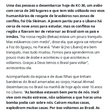
Uma das pessoas a desembarcar hoje do KC-30, um avião
com cerca de 240 lugares e que tem sido utilizado nos voos
humanitários de resgate de brasileiros nas zonas de
conflito, foi Ola Sleiman. A jovem partiu para o Líbano há
cerca de nove anos para estudar, mas os conflitos na
região a fizeram ter de retornar ao Brasil com os pais e
irmãos.
“Na nossa região (Bekaa) estava um pouco tranquilo.
Mas estávamos com medo”, disse ela, que agora vai retornar
a Foz do Iguaçu, no Paraná. “Viver lá [no Líbano] era bem
tranquilo, mas tudo mudou. Fomos para aprendermos um
pouco mais de árabe e aconteceu o que aconteceu e
voltamos. Graças a Deus temos o Brasil para voltar”,
acrescentou ela.
Acompanhado da esposa e de duas filhas que tinham
bandeiras do Brasil amarradas ao corpo, Hassal Ahmad
desembarcou no Brasil na manhã de hoje após viver 10 anos
no Líbano. “
As bombas estavam bem perto de nós. Você
vive com muito estresse, não sabíamos a que horas uma
bomba podia cair sobre nós. Caíram muitas casas,
explodiram muitas casas. Por isso voltamos ao Brasil. As