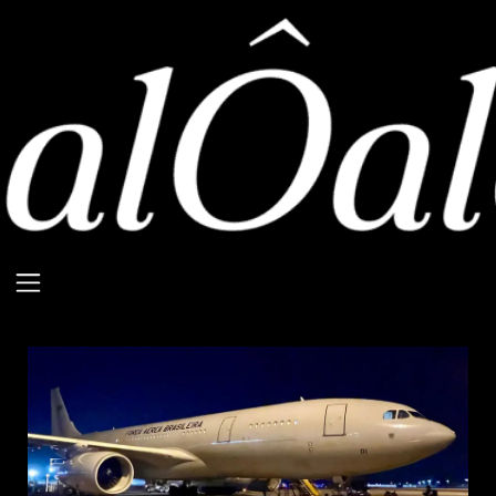
‘Raízes do Cedro’:
Quarto voo com 211
repatriados do
Líbano chega ao
Brasil