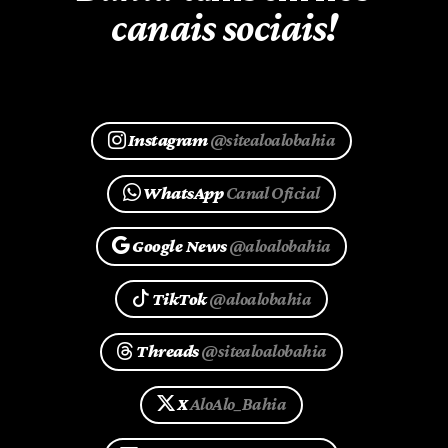
canais sociais!
Instagram
@sitealoalobahia
WhatsApp
Canal Oficial
Google News
@aloalobahia
TikTok
@aloalobahia
Threads
@sitealoalobahia
X
AloAlo_Bahia