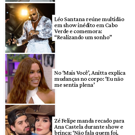
Léo Santana reúne multidão
em show inédito em Cabo
Verde e comemora:
“Realizando um sonho”
No ‘Mais Você’, Anitta explica
mudanças no corpo: ‘Eu não
me sentia plena’
Zé Felipe manda recado para
Ana Castela durante show e
brinca: ‘Não fala quem foi,