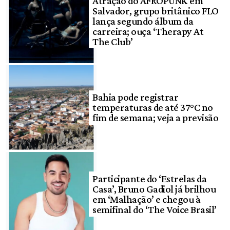
Atração do AFROPUNK em
Salvador, grupo britânico FLO
lança segundo álbum da
carreira; ouça ‘Therapy At
The Club’
Bahia pode registrar
temperaturas de até 37°C no
fim de semana; veja a previsão
Participante do ‘Estrelas da
Casa’, Bruno Gadiol já brilhou
em ‘Malhação’ e chegou à
semifinal do ‘The Voice Brasil’