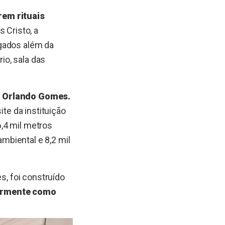
rem rituais
 Cristo, a
ngados além da
rio, sala das
da Orlando Gomes.
ite da instituição
,4 mil metros
mbiental e 8,2 mil
s, foi construído
larmente como