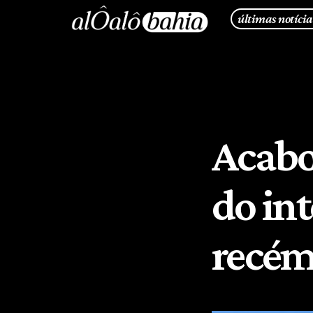
últimas notícia
Acabou
do int
recém