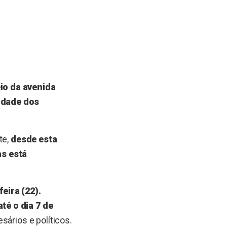
io da avenida
idade dos
te,
desde esta
as está
eira (22).
té o dia 7 de
sários e políticos.