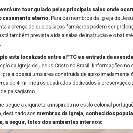
averá um tour guiado pelas principais salas onde ocor
o casamento eterno.
Para os membros da Igreja de Jesus
nta a crença de que os laços familiares podem ser prolo
está também prevista a ida a salas de instrução e o batisté
.
plo está localizado entre a FTC e a entrada da aveni
plo da Igreja de Jesus Cristo no Brasil. Iinformações no s
a igreja possui uma área construída de aproximadamente 6
rca de 4 mil metros quadrados dedicados à preservação a
 de paisagismo.
e segue a arquitetura inspirada no estilo colonial portuguê
o, destinado aos
membros da igreja, conhecidos popu
, a seguir, fotos dos ambientes internos: