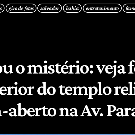
s
giro de fotos
salvador
bahia
entretenimento
fam
 o mistério: veja 
erior do templo rel
-aberto na Av. Para