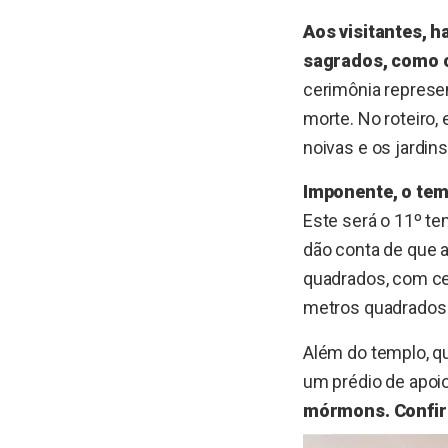
Aos visitantes, h
sagrados, como 
cerimônia represe
morte. No roteiro, 
noivas e os jardins
Imponente, o tem
Este será o 11º tem
dão conta de que 
quadrados, com ce
metros quadrados
Além do templo, qu
um prédio de apoi
mórmons. Confira