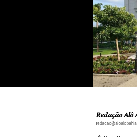
Redação Alô 
redacao@aloalobahi