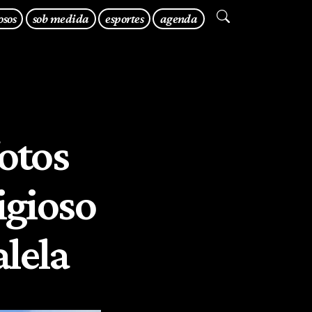
osos
sob medida
esportes
agenda
fotos
igioso
lela