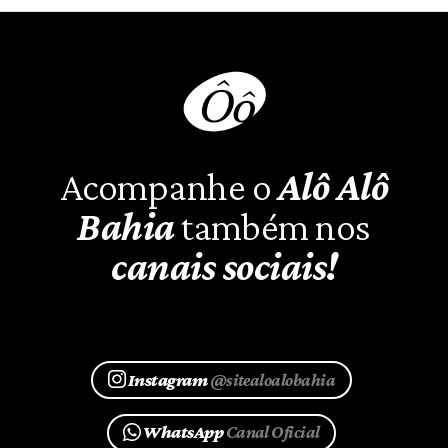
Acompanhe o
Alô Alô
Bahia
também nos
canais sociais!
Instagram
@sitealoalobahia
WhatsApp
Canal Oficial