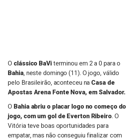
O
clássico BaVi
terminou em 2 a 0 para o
Bahia
, neste domingo (11). O jogo, válido
pelo Brasileirão, aconteceu na
Casa de
Apostas Arena Fonte Nova, em Salvador.
O
Bahia abriu o placar logo no começo do
jogo, com um gol de Everton Ribeiro
. O
Vitória teve boas oportunidades para
empatar, mas não conseguiu finalizar com