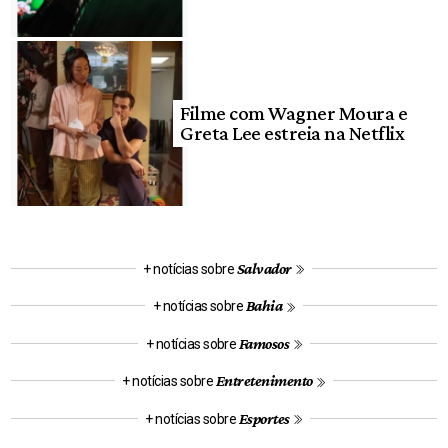
Filme com Wagner Moura e
Greta Lee estreia na Netflix
Salvador
+ notícias sobre
Bahia
+ notícias sobre
Famosos
+ notícias sobre
Entretenimento
+ notícias sobre
Esportes
+ notícias sobre