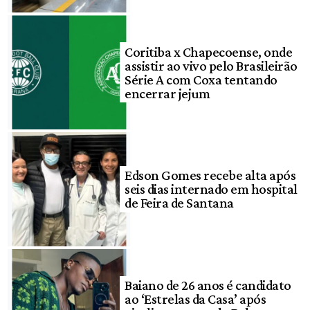
Coritiba x Chapecoense, onde
assistir ao vivo pelo Brasileirão
Série A com Coxa tentando
encerrar jejum
Edson Gomes recebe alta após
seis dias internado em hospital
de Feira de Santana
Baiano de 26 anos é candidato
ao ‘Estrelas da Casa’ após