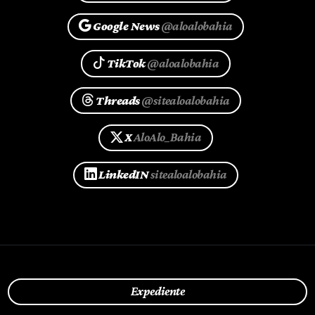
Google News
@aloalobahia
TikTok
@aloalobahia
Threads
@sitealoalobahia
X
AloAlo_Bahia
LinkedIN
sitealoalobahia
Expediente