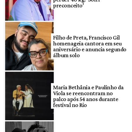
preconceito’
Filho de Preta, Francisco Gil
homenageia cantora em seu
aniversário e anuncia segundo
álbum solo
Maria Bethânia e Paulinho da
Viola se reencontram no
palco após 54 anos durante
festival no Rio