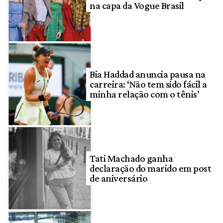
na capa da Vogue Brasil
Bia Haddad anuncia pausa na
carreira: ‘Não tem sido fácil a
minha relação com o tênis’
Tati Machado ganha
declaração do marido em post
de aniversário