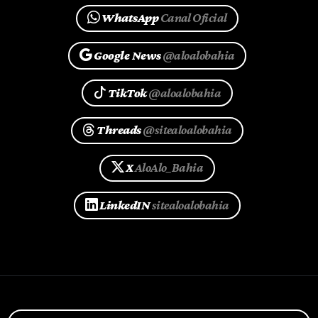
WhatsApp
Canal Oficial
Google News
@aloalobahia
TikTok
@aloalobahia
Threads
@sitealoalobahia
X
AloAlo_Bahia
LinkedIN
sitealoalobahia