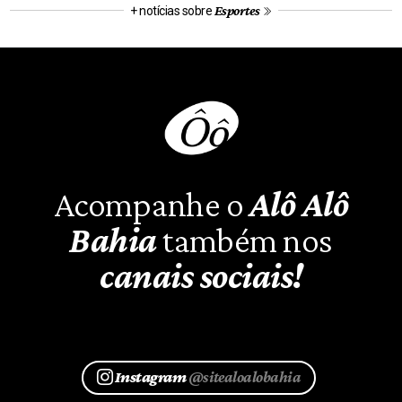
Esportes
+ notícias sobre
Acompanhe o
Alô Alô
Bahia
também nos
canais sociais!
Instagram
@sitealoalobahia