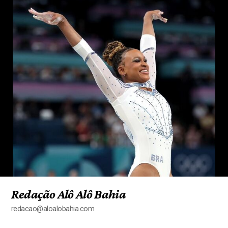
Redação Alô Alô Bahia
redacao@aloalobahia.com