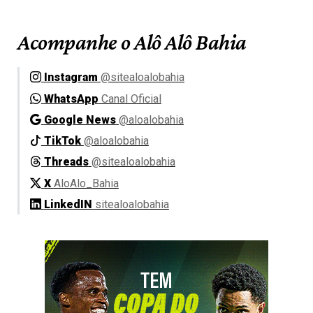
Acompanhe o Alô Alô Bahia
Instagram
@sitealoalobahia
WhatsApp
Canal Oficial
Google News
@aloalobahia
TikTok
@aloalobahia
Threads
@sitealoalobahia
X
AloAlo_Bahia
LinkedIN
sitealoalobahia