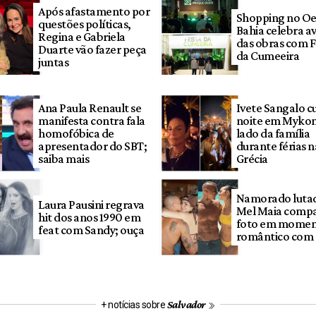
Após afastamento por
Shopping no Oe
questões políticas,
Bahia celebra a
Regina e Gabriela
das obras com F
Duarte vão fazer peça
da Cumeeira
juntas
Ana Paula Renault se
Ivete Sangalo c
manifesta contra fala
noite em Mykon
homofóbica de
lado da família
apresentador do SBT;
durante férias n
saiba mais
Grécia
Namorado luta
Laura Pausini regrava
Mel Maia compa
hit dos anos 1990 em
foto em mome
feat com Sandy; ouça
romântico com a
Salvador
+ notícias sobre