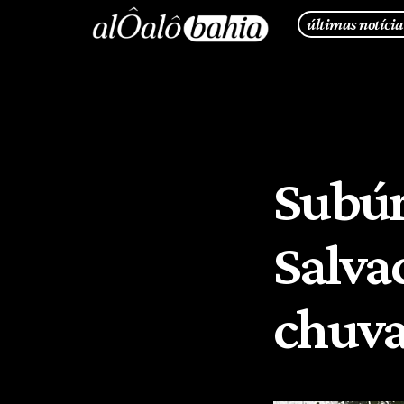
últimas notícia
Subúrb
Salva
chuva