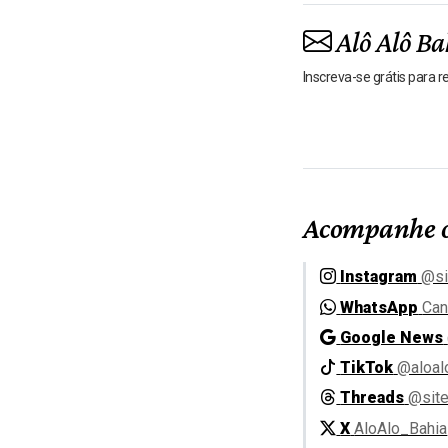
Alô Alô Ba
Inscreva-se grátis para 
Acompanhe o
Instagram
@si
WhatsApp
Can
Google News
TikTok
@aloal
Threads
@site
X
AloAlo_Bahia