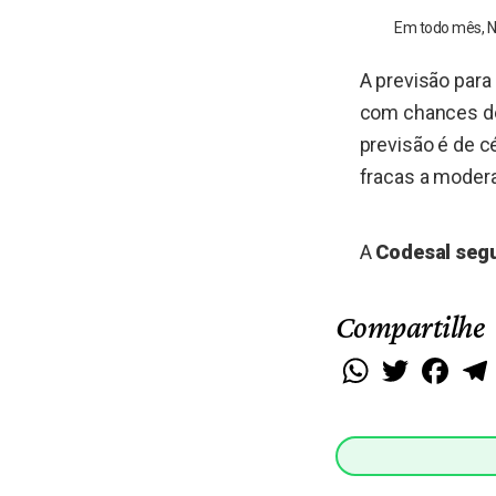
Em todo mês, No
A previsão para
com chances de 
previsão é de 
fracas a modera
A
Codesal segu
Compartilhe
WhatsApp
Twitter
Faceb