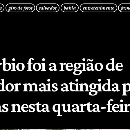
s
giro de fotos
salvador
bahia
entretenimento
fam
io foi a região de
dor mais atingida 
s nesta quarta-fei