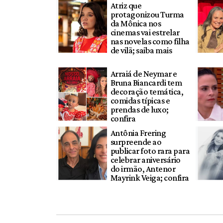
Atriz que
protagonizou Turma
da Mônica nos
cinemas vai estrelar
nas novelas como filha
de vilã; saiba mais
Arraiá de Neymar e
Bruna Biancardi tem
decoração temática,
comidas típicas e
prendas de luxo;
confira
Antônia Frering
surpreende ao
publicar foto rara para
celebrar aniversário
do irmão, Antenor
Mayrink Veiga; confira