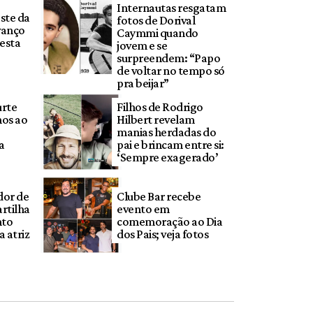
Internautas resgatam
ste da
fotos de Dorival
vanço
Caymmi quando
esta
jovem e se
surpreendem: “Papo
de voltar no tempo só
pra beijar”
urte
Filhos de Rodrigo
os ao
Hilbert revelam
manias herdadas do
a
pai e brincam entre si:
‘Sempre exagerado’
dor de
Clube Bar recebe
rtilha
evento em
nto
comemoração ao Dia
 atriz
dos Pais; veja fotos