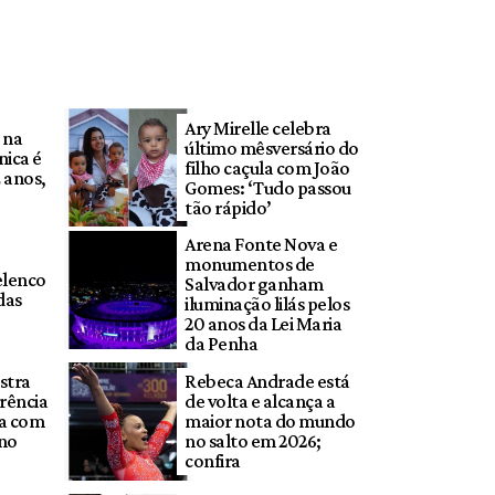
Ary Mirelle celebra
 na
último mêsversário do
ica é
filho caçula com João
 anos,
Gomes: ‘Tudo passou
tão rápido’
Arena Fonte Nova e
monumentos de
elenco
Salvador ganham
das
iluminação lilás pelos
20 anos da Lei Maria
da Penha
stra
Rebeca Andrade está
rência
de volta e alcança a
da com
maior nota do mundo
 no
no salto em 2026;
confira