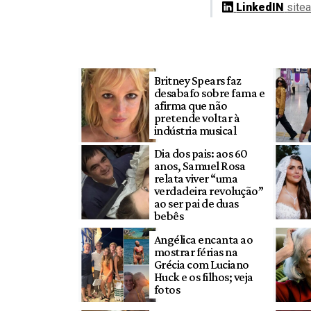
LinkedIN
site
Britney Spears faz
desabafo sobre fama e
afirma que não
pretende voltar à
indústria musical
Dia dos pais: aos 60
anos, Samuel Rosa
relata viver “uma
verdadeira revolução”
ao ser pai de duas
bebês
Angélica encanta ao
mostrar férias na
Grécia com Luciano
Huck e os filhos; veja
fotos