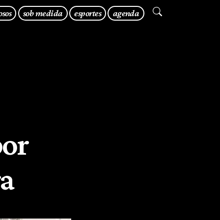
osos
sob medida
esportes
agenda
por
ra