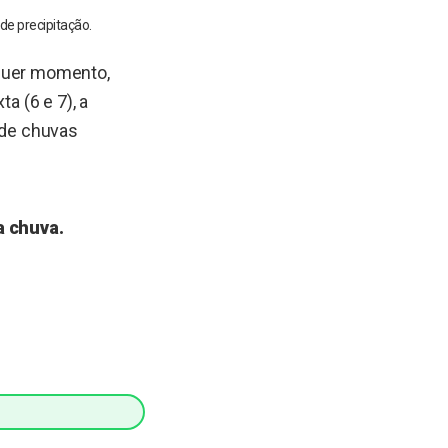
de precipitação.
lquer momento,
a (6 e 7), a
 de chuvas
a chuva.