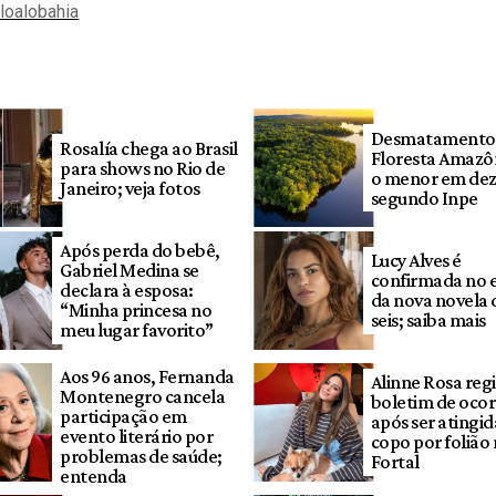
aloalobahia
Desmatamento
Rosalía chega ao Brasil
Floresta Amazôn
para shows no Rio de
o menor em dez
Janeiro; veja fotos
segundo Inpe
Após perda do bebê,
Lucy Alves é
Gabriel Medina se
confirmada no 
declara à esposa:
da nova novela 
“Minha princesa no
seis; saiba mais
meu lugar favorito”
Aos 96 anos, Fernanda
Alinne Rosa regi
Montenegro cancela
boletim de ocor
participação em
após ser atingi
evento literário por
copo por folião
problemas de saúde;
Fortal
entenda