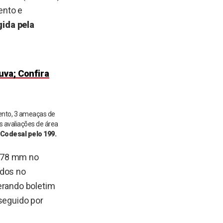
ento e
gida pela
uva; Confira
mento, 3 ameaças de
s avaliações de área
Codesal pelo 199.
 578 mm no
odos no
derando boletim
 seguido por