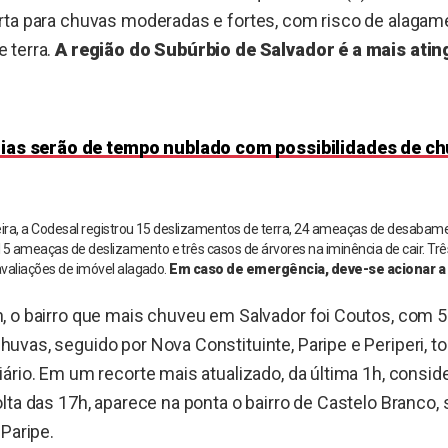
rta para chuvas moderadas e fortes, com risco de alagam
 terra.
A região do Subúrbio de Salvador é a mais atin
ias serão de tempo nublado com possibilidades de ch
eira, a Codesal registrou 15 deslizamentos de terra, 24 ameaças de desaba
 ameaças de deslizamento e três casos de árvores na iminência de cair. Trê
avaliações de imóvel alagado.
Em caso de emergência, deve-se acionar a 
, o bairro que mais chuveu em Salvador foi Coutos, com
uvas, seguido por Nova Constituinte, Paripe e Periperi, t
iário. Em um recorte mais atualizado, da última 1h, consi
olta das 17h, aparece na ponta o bairro de Castelo Branco,
 Paripe.