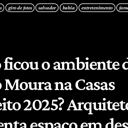
s
giro de fotos
salvador
bahia
entretenimento
fam
ficou o ambiente 
o Moura na Casas
ito 2025? Arquitet
enta espaço em des