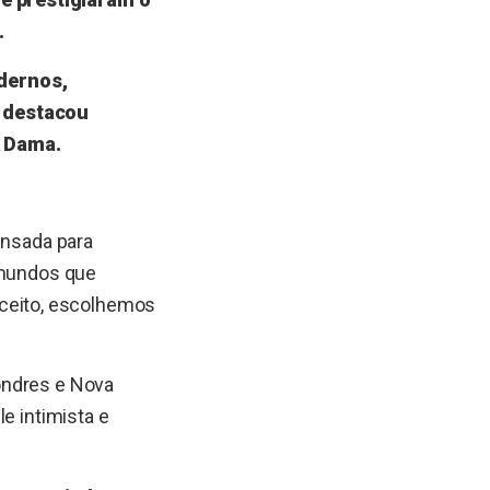
.
dernos,
, destacou
A Dama.
ensada para
 mundos que
ceito, escolhemos
ondres e Nova
e intimista e