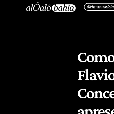
últimas notícia
Como 
Flavi
Conce
apres