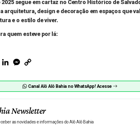
 2025 segue em cartaz no Centro Histórico de Salvad
 arquitetura, design e decoração em espaços que va
tura e o estilo de viver.
ira quem esteve por lá:
ook
Telegram
LinkedIn
Messenger
Copy
Link
Canal Alô Alô Bahia no WhatsApp! Acesse
hia Newsletter
receber as novidades e informações do Alô Alô Bahia