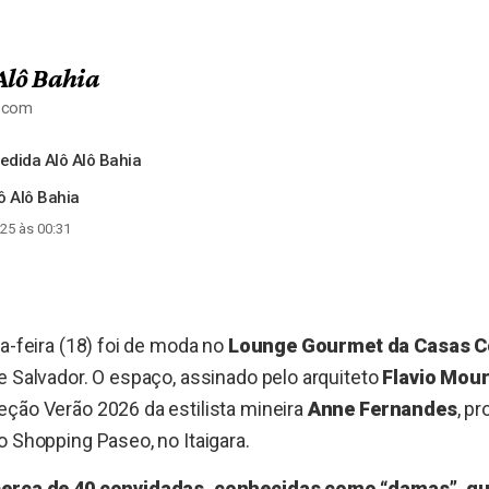
Alô Bahia
a.com
dida Alô Alô Bahia
lô Alô Bahia
25 às 00:31
ta-feira (18) foi de moda no
Lounge Gourmet da Casas C
e Salvador. O espaço, assinado pelo arquiteto
Flavio Mou
ção Verão 2026 da estilista mineira
Anne Fernandes
, p
o Shopping Paseo, no Itaigara.
cerca de 40 convidadas, conhecidas como “damas”, qu