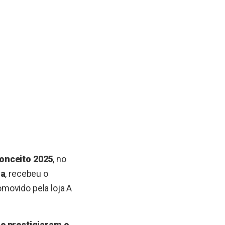
onceito 2025
, no
ra
, recebeu o
romovido pela loja A
e prestigiaram o