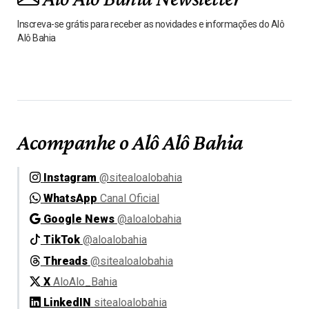
Inscreva-se grátis para receber as novidades e informações do Alô
Alô Bahia
Acompanhe o Alô Alô Bahia
Instagram
@sitealoalobahia
WhatsApp
Canal Oficial
Google News
@aloalobahia
TikTok
@aloalobahia
Threads
@sitealoalobahia
X
AloAlo_Bahia
LinkedIN
sitealoalobahia