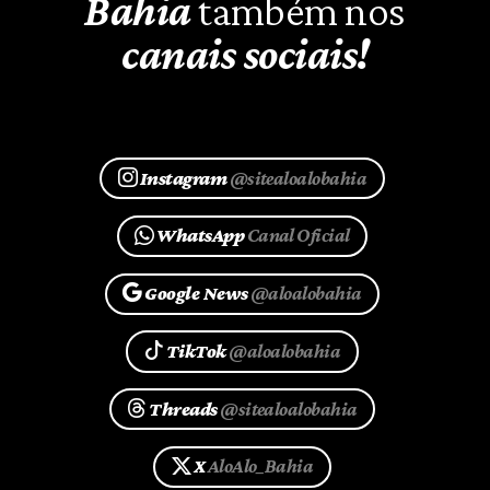
Bahia
também nos
canais sociais!
Instagram
@sitealoalobahia
WhatsApp
Canal Oficial
Google News
@aloalobahia
TikTok
@aloalobahia
Threads
@sitealoalobahia
X
AloAlo_Bahia