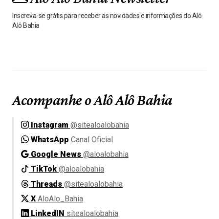
Inscreva-se grátis para receber as novidades e informações do Alô
Alô Bahia
Acompanhe o Alô Alô Bahia
Instagram
@sitealoalobahia
WhatsApp
Canal Oficial
Google News
@aloalobahia
TikTok
@aloalobahia
Threads
@sitealoalobahia
X
AloAlo_Bahia
LinkedIN
sitealoalobahia