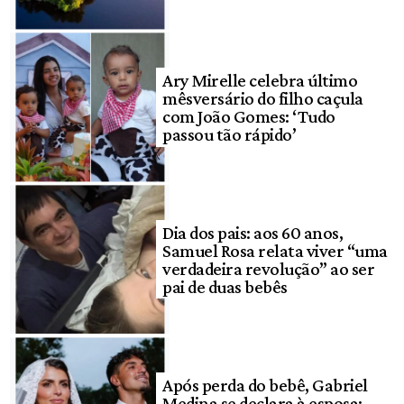
Ary Mirelle celebra último
mêsversário do filho caçula
com João Gomes: ‘Tudo
passou tão rápido’
Dia dos pais: aos 60 anos,
Samuel Rosa relata viver “uma
verdadeira revolução” ao ser
pai de duas bebês
Após perda do bebê, Gabriel
Medina se declara à esposa: