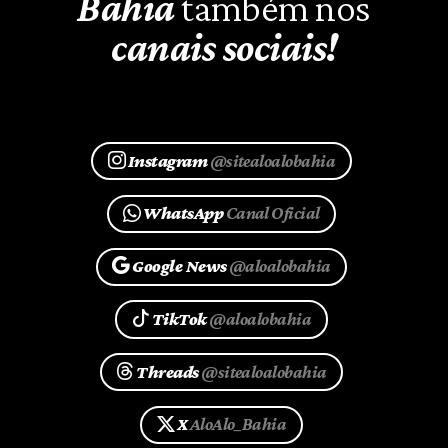
Bahia
também nos
canais sociais!
Instagram
@sitealoalobahia
WhatsApp
Canal Oficial
Google News
@aloalobahia
TikTok
@aloalobahia
Threads
@sitealoalobahia
X
AloAlo_Bahia