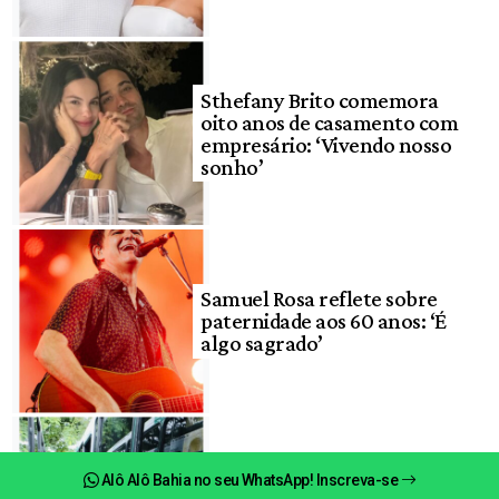
Sthefany Brito comemora
oito anos de casamento com
empresário: ‘Vivendo nosso
sonho’
Samuel Rosa reflete sobre
paternidade aos 60 anos: ‘É
algo sagrado’
Semob altera itinerários de
Alô Alô Bahia no seu WhatsApp! Inscreva-se
ônibus entre Ondina, Barra e