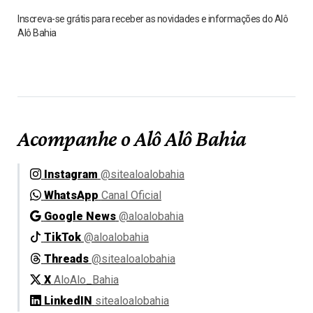
Inscreva-se grátis para receber as novidades e informações do Alô
Alô Bahia
Acompanhe o Alô Alô Bahia
Instagram
@sitealoalobahia
WhatsApp
Canal Oficial
Google News
@aloalobahia
TikTok
@aloalobahia
Threads
@sitealoalobahia
X
AloAlo_Bahia
LinkedIN
sitealoalobahia