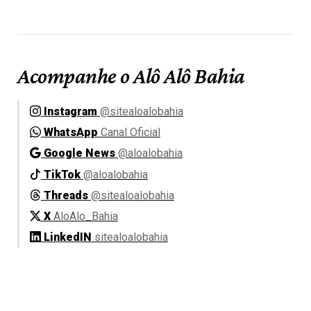
Acompanhe o Alô Alô Bahia
Instagram
@sitealoalobahia
WhatsApp
Canal Oficial
Google News
@aloalobahia
TikTok
@aloalobahia
Threads
@sitealoalobahia
X
AloAlo_Bahia
LinkedIN
sitealoalobahia