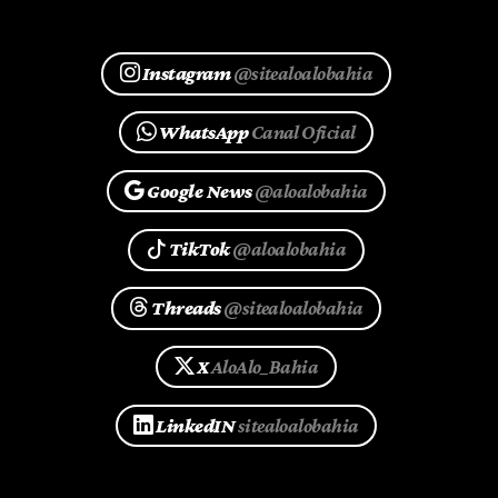
Instagram
@sitealoalobahia
WhatsApp
Canal Oficial
Google News
@aloalobahia
TikTok
@aloalobahia
Threads
@sitealoalobahia
X
AloAlo_Bahia
LinkedIN
sitealoalobahia