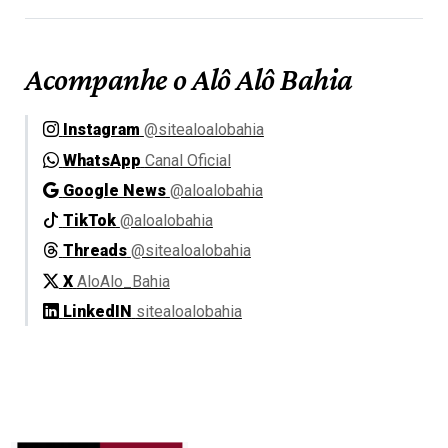
Acompanhe o Alô Alô Bahia
Instagram
@sitealoalobahia
WhatsApp
Canal Oficial
Google News
@aloalobahia
TikTok
@aloalobahia
Threads
@sitealoalobahia
X
AloAlo_Bahia
LinkedIN
sitealoalobahia