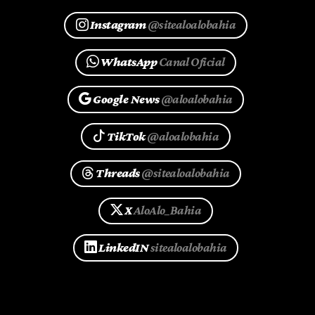
Instagram
@sitealoalobahia
WhatsApp
Canal Oficial
Google News
@aloalobahia
TikTok
@aloalobahia
Threads
@sitealoalobahia
X
AloAlo_Bahia
LinkedIN
sitealoalobahia