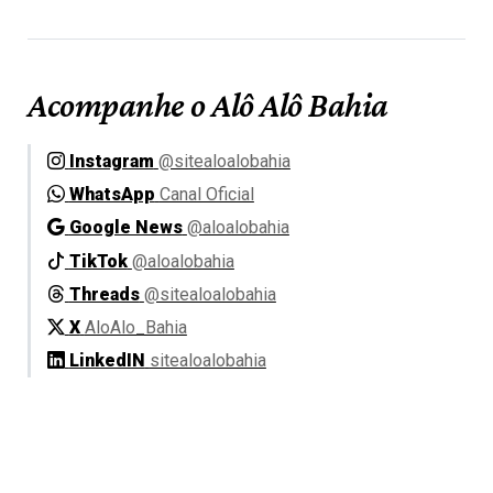
Acompanhe o Alô Alô Bahia
Instagram
@sitealoalobahia
WhatsApp
Canal Oficial
Google News
@aloalobahia
TikTok
@aloalobahia
Threads
@sitealoalobahia
X
AloAlo_Bahia
LinkedIN
sitealoalobahia