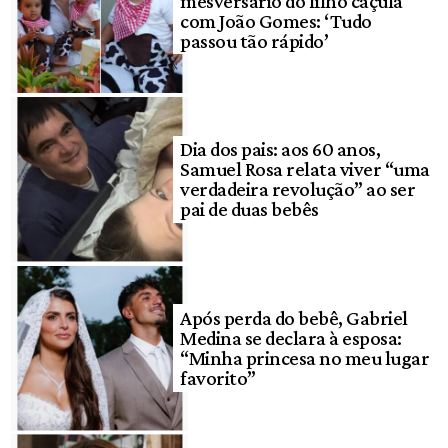
mêsversário do filho caçula
com João Gomes: ‘Tudo
passou tão rápido’
Dia dos pais: aos 60 anos,
Samuel Rosa relata viver “uma
verdadeira revolução” ao ser
pai de duas bebês
Após perda do bebê, Gabriel
Medina se declara à esposa:
“Minha princesa no meu lugar
favorito”