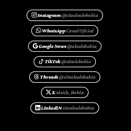
Instagram
@sitealoalobahia
WhatsApp
Canal Oficial
Google News
@aloalobahia
TikTok
@aloalobahia
Threads
@sitealoalobahia
X
AloAlo_Bahia
LinkedIN
sitealoalobahia