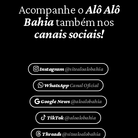
Acompanhe o
Alô Alô
Bahia
também nos
canais sociais!
Instagram
@sitealoalobahia
WhatsApp
Canal Oficial
Google News
@aloalobahia
TikTok
@aloalobahia
Threads
@sitealoalobahia