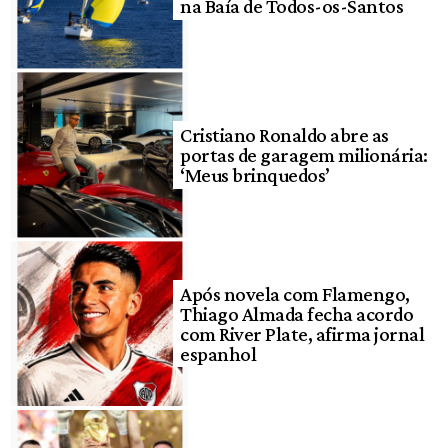
na Baía de Todos-os-Santos
Cristiano Ronaldo abre as
portas de garagem milionária:
‘Meus brinquedos’
Após novela com Flamengo,
Thiago Almada fecha acordo
com River Plate, afirma jornal
espanhol