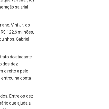
ração salarial
no. Vini Jr., do
 R$ 122,6 milhões,
quinhos, Gabriel
trato do atacante
xo dos dez
 direito a pelo
 entrou na conta
dos. Entre os dez
nário que ajuda a