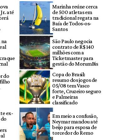
nova
Marinha reúne cerca
Jr. até
de 500 atletas em
 terá
tradicional regata na
Baía de Todos-os-
o
Santos
 na
São Paulo negocia
eal
contrato de R$ 140
milhões com a
 craque
Ticketmaster para
rnal
gestão do MorumBis
Copa do Brasil:
r do
resumo dos jogos de
filho
05/08 tem Vasco
a
forte, Cruzeiro seguro
e Palmeiras
classificado
te ex-
Em meio a confusão,
 do
Neymar mandou até
beijo para esposa de
ers
torcedor do Remo
al