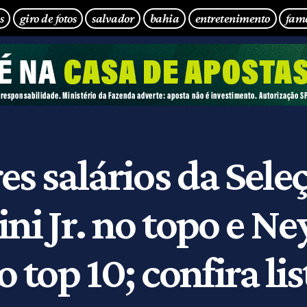
s
giro de fotos
salvador
bahia
entretenimento
fam
es salários da Sele
ini Jr. no topo e N
o top 10; confira lis