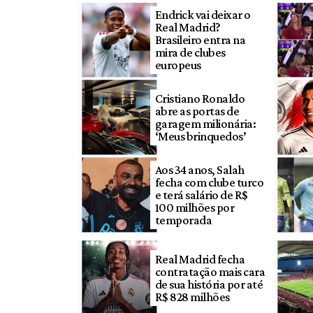
Endrick vai deixar o
Real Madrid?
Brasileiro entra na
mira de clubes
europeus
Cristiano Ronaldo
abre as portas de
garagem milionária:
‘Meus brinquedos’
Aos 34 anos, Salah
fecha com clube turco
e terá salário de R$
100 milhões por
temporada
Real Madrid fecha
contratação mais cara
de sua história por até
R$ 828 milhões