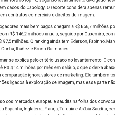
em dados do Capology. O recorte considera apenas remune
em contratos comerciais e direitos de imagem.
ogadores mais bem pagos chegam a R$ 858,7 milhões por a
a com R$ 146,2 milhões anuais, seguido por Casemiro, com
 97,5 milhões. O ranking ainda tem Ederson, Fabinho, Mar
s Cunha, Ibañez e Bruno Guimarães.
ar se explica pelo critério usado no levantamento. O con
 R$ 4,14 milhões por mês em salário, o que o deixa abai
 comparação ignora valores de marketing. Ele também tem
ões ligados à exploração de imagem, mas essa parte não
peso dos mercados europeu e saudita na folha dos convoca
a Espanha, Inglaterra, França, Turquia e Arábia Saudita, ce