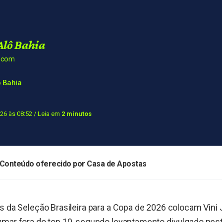
Alô Bahia
a.com
 Bahia
26 às 08:52
/ Leia em
2 minutos
Conteúdo oferecido por Casa de Apostas
s da Seleção Brasileira para a Copa de 2026 colocam Vini J
mar fora do top 10, segundo levantamento divulgado nesta