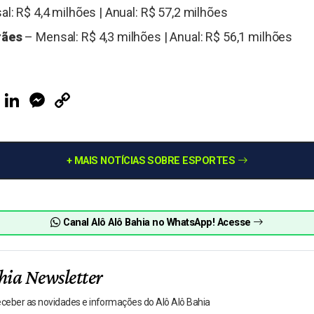
l: R$ 4,4 milhões | Anual: R$ 57,2 milhões
rães
– Mensal: R$ 4,3 milhões | Anual: R$ 56,1 milhões
ook
Telegram
LinkedIn
Messenger
Copy
Link
+ MAIS NOTÍCIAS SOBRE ESPORTES
Canal Alô Alô Bahia no WhatsApp! Acesse
hia Newsletter
receber as novidades e informações do Alô Alô Bahia