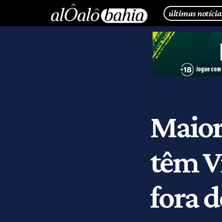
últimas notícia
Maior
têm V
fora d