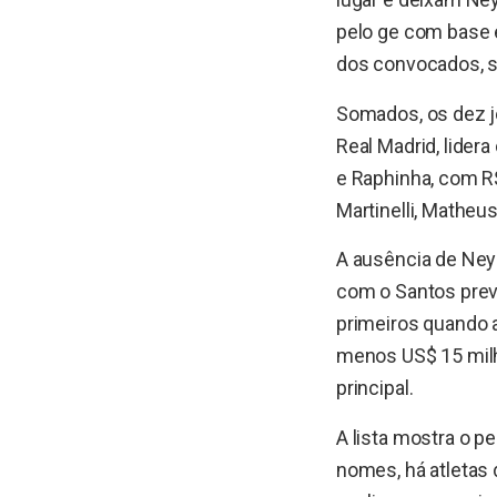
pelo ge com base 
dos convocados, s
Somados, os dez j
Real Madrid, lider
e Raphinha, com R$
Martinelli, Matheu
A ausência de Neym
com o Santos prevê
primeiros quando a
menos US$ 15 milh
principal.
A lista mostra o 
nomes, há atletas d