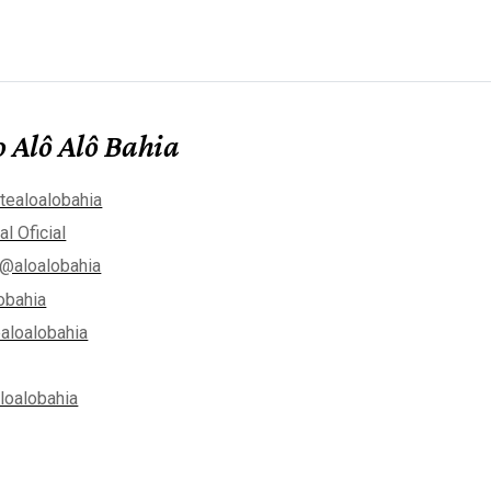
 Alô Alô Bahia
tealoalobahia
al Oficial
@aloalobahia
obahia
aloalobahia
aloalobahia