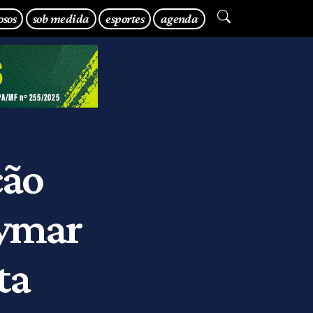
osos
sob medida
esportes
agenda
ção
eymar
ta