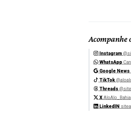
Acompanhe o
Instagram
@si
WhatsApp
Can
Google News
TikTok
@aloal
Threads
@site
X
AloAlo_Bahia
LinkedIN
site