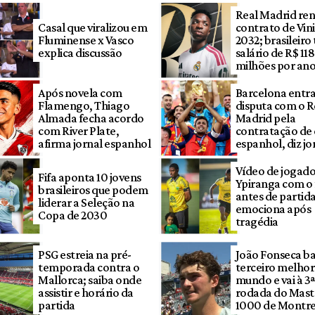
Real Madrid re
Casal que viralizou em
contrato de Vini 
Fluminense x Vasco
2032; brasileiro
explica discussão
salário de R$ 118
milhões por an
Após novela com
Barcelona entra
Flamengo, Thiago
disputa com o R
Almada fecha acordo
Madrid pela
com River Plate,
contratação de
afirma jornal espanhol
espanhol, diz jo
Vídeo de jogado
Fifa aponta 10 jovens
Ypiranga com o 
brasileiros que podem
antes de partid
liderar a Seleção na
emociona após
Copa de 2030
tragédia
PSG estreia na pré-
João Fonseca ba
temporada contra o
terceiro melhor
Mallorca; saiba onde
mundo e vai à 3ª
assistir e horário da
rodada do Mast
partida
1000 de Montre