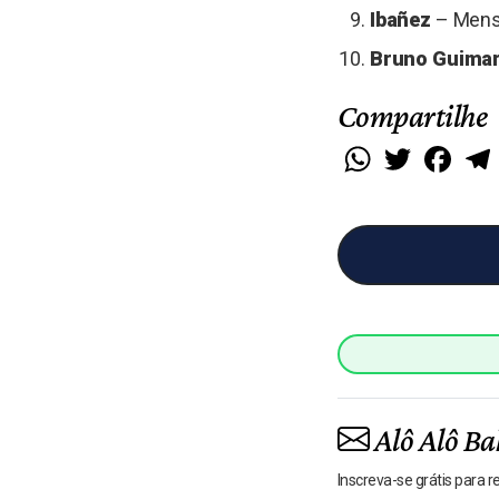
Ibañez
– Mensa
Bruno Guima
Compartilhe
WhatsApp
Twitter
Faceb
Alô Alô Ba
Inscreva-se grátis para 