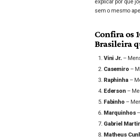
explicar por que 
sem o mesmo apel
Confira os 
Brasileira 
Vini Jr.
– Mensa
Casemiro
– Me
Raphinha
– Me
Ederson
– Men
Fabinho
– Mens
Marquinhos
–
Gabriel Martin
Matheus Cun