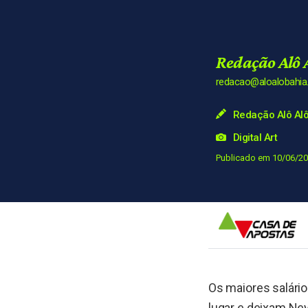
Redação Alô 
redacao@aloalobahi
Redação Alô Alô
Digital Art
Publicado em 10/06/20
Os maiores salário
lugar e deixam Ney