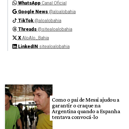
WhatsApp
Canal Oficial
Google News
@aloalobahia
TikTok
@aloalobahia
Threads
@sitealoalobahia
X
AloAlo_Bahia
LinkedIN
sitealoalobahia
Como o pai de Messi ajudou a
garantir o craque na
Argentina quando a Espanha
tentava convocá-lo