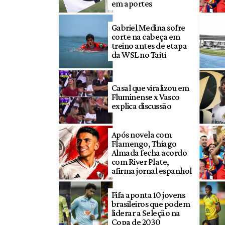
em aportes
Gabriel Medina sofre
corte na cabeça em
treino antes de etapa
da WSL no Taiti
Casal que viralizou em
Fluminense x Vasco
explica discussão
Após novela com
Flamengo, Thiago
Almada fecha acordo
com River Plate,
afirma jornal espanhol
Fifa aponta 10 jovens
brasileiros que podem
liderar a Seleção na
Copa de 2030