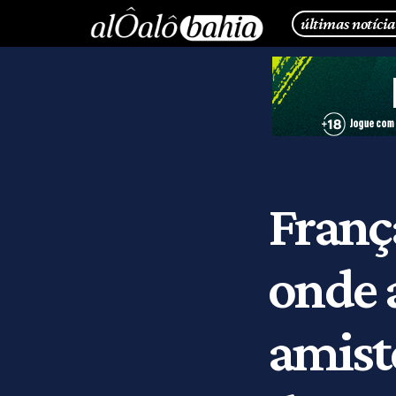
últimas notícia
Franç
onde a
amisto