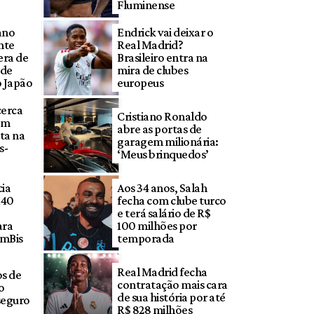
Fluminense
ano
Endrick vai deixar o
nte
Real Madrid?
era de
Brasileiro entra na
ode
mira de clubes
o Japão
europeus
cerca
Cristiano Ronaldo
em
abre as portas de
ta na
garagem milionária:
s-
‘Meus brinquedos’
cia
Aos 34 anos, Salah
140
fecha com clube turco
e terá salário de R$
ara
100 milhões por
umBis
temporada
Real Madrid fecha
s de
contratação mais cara
o
de sua história por até
 seguro
R$ 828 milhões