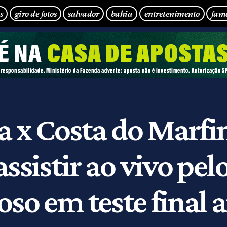
s
giro de fotos
salvador
bahia
entretenimento
fam
a x Costa do Marfi
ssistir ao vivo pel
so em teste final 