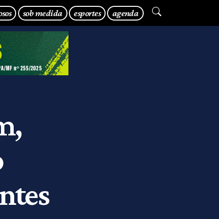
osos
sob medida
esportes
agenda
m,
o
antes