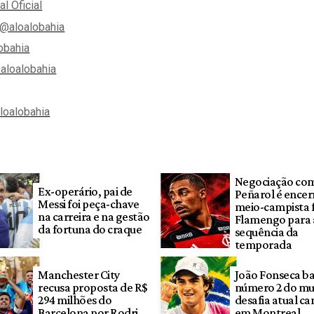
al Oficial
@aloalobahia
obahia
aloalobahia
aloalobahia
Negociação co
Ex-operário, pai de
Peñarol é encer
Messi foi peça-chave
meio-campista f
na carreira e na gestão
Flamengo para 
da fortuna do craque
sequência da
temporada
Manchester City
João Fonseca ba
recusa proposta de R$
número 2 do mu
294 milhões do
desafia atual c
Barcelona por Rodri
em Montreal