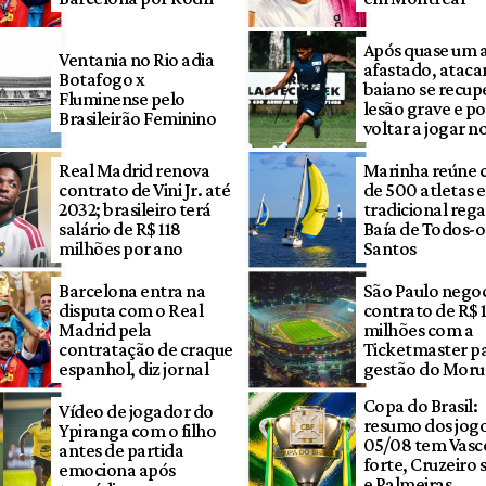
Após quase um 
Ventania no Rio adia
afastado, ataca
Botafogo x
baiano se recup
Fluminense pelo
lesão grave e p
Brasileirão Feminino
voltar a jogar n
Real Madrid renova
Marinha reúne 
contrato de Vini Jr. até
de 500 atletas 
2032; brasileiro terá
tradicional rega
salário de R$ 118
Baía de Todos-o
milhões por ano
Santos
Barcelona entra na
São Paulo nego
disputa com o Real
contrato de R$ 
Madrid pela
milhões com a
contratação de craque
Ticketmaster p
espanhol, diz jornal
gestão do Mor
Copa do Brasil:
Vídeo de jogador do
resumo dos jogo
Ypiranga com o filho
05/08 tem Vasc
antes de partida
forte, Cruzeiro
emociona após
e Palmeiras