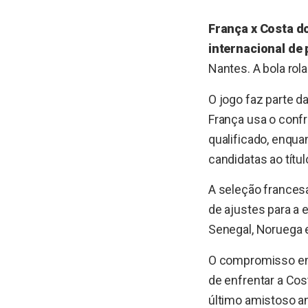
França x Costa d
internacional de
Nantes. A bola rol
O jogo faz parte d
França usa o confr
qualificado, enqua
candidatas ao títul
A seleção frances
de ajustes para a 
Senegal, Noruega e
O compromisso em
de enfrentar a Cos
último amistoso a