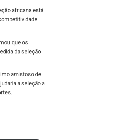
eção africana está
competitividade
ormou que os
pedida da seleção
ltimo amistoso de
judaria a seleção a
ortes.