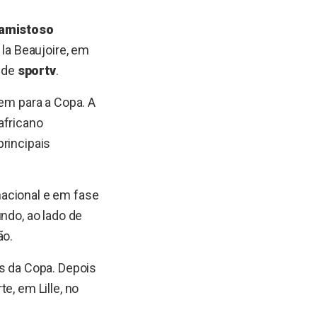
amistoso
 la Beaujoire, em
o de
sportv
.
gem para a Copa. A
africano
principais
nacional e em fase
ndo, ao lado de
ão.
 da Copa. Depois
e, em Lille, no