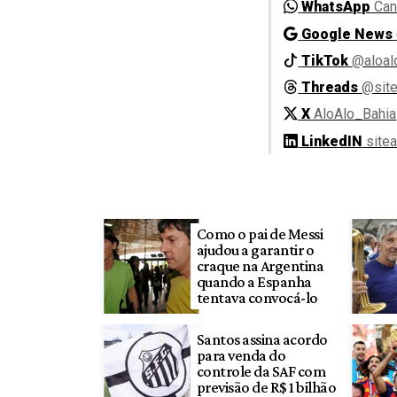
WhatsApp
Can
Google News
TikTok
@aloal
Threads
@site
X
AloAlo_Bahia
LinkedIN
site
Como o pai de Messi
ajudou a garantir o
craque na Argentina
quando a Espanha
tentava convocá-lo
Santos assina acordo
para venda do
controle da SAF com
previsão de R$ 1 bilhão