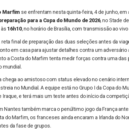
o Marfim
se enfrentam nesta quinta-feira, 4 de junho, em
 preparação para a Copa do Mundo de 2026
, no Stade de
a às
16h10
, no horário de Brasília, com transmissão ao viv
a reta final de preparação das duas seleções antes da via
onto em casa para ajustar detalhes contra um adversário 
nto a Costa do Marfim tenta medir forças contra uma das 
o mundial.
a chega ao amistoso com status elevado no cenário inter
estreia no Mundial. A equipe está no Grupo I da Copa do Mu
 Iraque, e terá mais um teste antes do início da competiç
 Nantes também marca o penúltimo jogo da França antes
ta do Marfim, os franceses ainda encaram a Irlanda do Nort
ntes da fase de grupos.