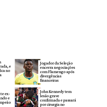
m
Jogador da Seleção
rada, e
encerra negociações
ica no
com Flamengo após
a
divergências
financeiras
John Kennedy tem
te ex-
lesão grave
ndo e
confirmada e passará
ampeão
por cirurgia no