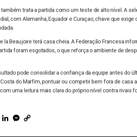
também trata a partida como um teste de alto nível. A sel
dial, com Alemanha, Equador e Curaçao, chave que exige 
odada.
e la Beaujoire terá casa cheia. A Federação Francesa inf
artida foram esgotados, o que reforça o ambiente de des
esultado pode consolidar a confiança da equipe antes do ú
 Costa do Marfim, pontuar ou competir bem fora de casa a
om uma leitura mais clara do próprio nível contra rivais f
ook
Telegram
LinkedIn
Messenger
Copy
Link