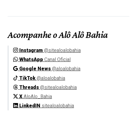
Acompanhe o Alô Alô Bahia
Instagram
@sitealoalobahia
WhatsApp
Canal Oficial
Google News
@aloalobahia
TikTok
@aloalobahia
Threads
@sitealoalobahia
X
AloAlo_Bahia
LinkedIN
sitealoalobahia