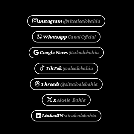
Instagram
@sitealoalobahia
WhatsApp
Canal Oficial
Google News
@aloalobahia
TikTok
@aloalobahia
Threads
@sitealoalobahia
X
AloAlo_Bahia
LinkedIN
sitealoalobahia