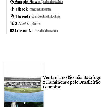
Google News
@aloalobahia
TikTok
@aloalobahia
Threads
@sitealoalobahia
X
AloAlo_Bahia
LinkedIN
sitealoalobahia
Ventania no Rio adia Botafogo
x Fluminense pelo Brasileirão
Feminino