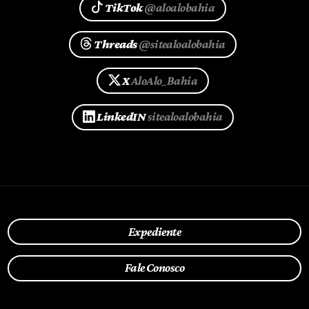
TikTok
@aloalobahia
Threads
@sitealoalobahia
X
AloAlo_Bahia
LinkedIN
sitealoalobahia
Expediente
Fale Conosco