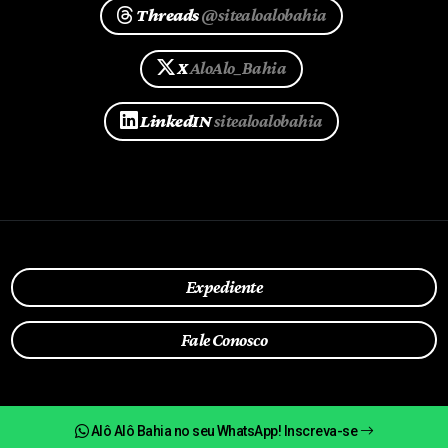
Threads
@sitealoalobahia
X
AloAlo_Bahia
LinkedIN
sitealoalobahia
Expediente
Fale Conosco
Alô Alô Bahia no seu WhatsApp! Inscreva-se
Política de Privacidade