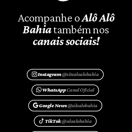
Acompanhe o
Alô Alô
Bahia
também nos
canais sociais!
Instagram
@sitealoalobahia
WhatsApp
Canal Oficial
Google News
@aloalobahia
TikTok
@aloalobahia