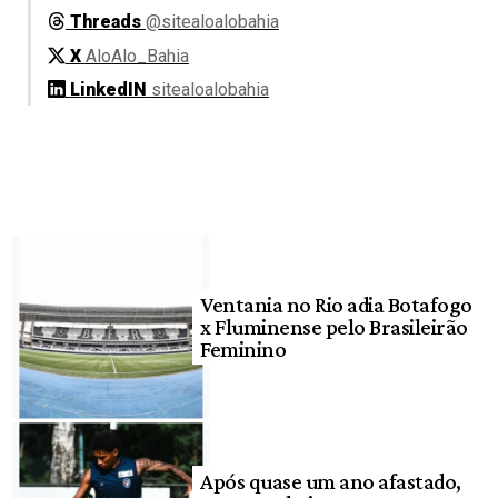
Threads
@sitealoalobahia
X
AloAlo_Bahia
LinkedIN
sitealoalobahia
Ventania no Rio adia Botafogo
x Fluminense pelo Brasileirão
Feminino
Após quase um ano afastado,