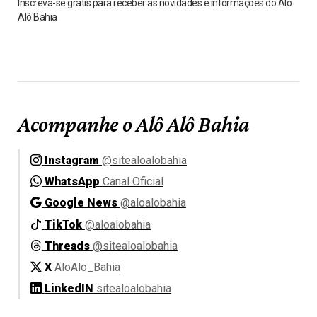
Inscreva-se grátis para receber as novidades e informações do Alô
Alô Bahia
Acompanhe o Alô Alô Bahia
Instagram
@sitealoalobahia
WhatsApp
Canal Oficial
Google News
@aloalobahia
TikTok
@aloalobahia
Threads
@sitealoalobahia
X
AloAlo_Bahia
LinkedIN
sitealoalobahia