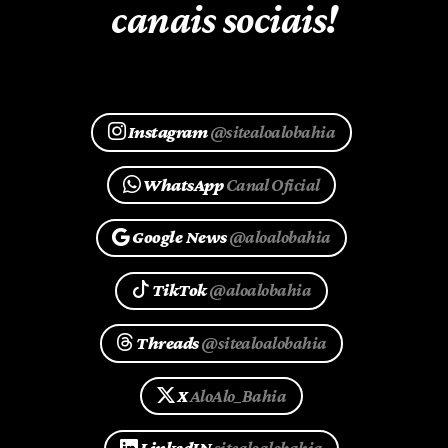
canais sociais!
Instagram
@sitealoalobahia
WhatsApp
Canal Oficial
Google News
@aloalobahia
TikTok
@aloalobahia
Threads
@sitealoalobahia
X
AloAlo_Bahia