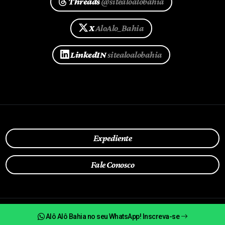
Threads
@sitealoalobahia
X
AloAlo_Bahia
LinkedIN
sitealoalobahia
Expediente
Fale Conosco
Alô Alô Bahia no seu WhatsApp! Inscreva-se
Política de Privacidade