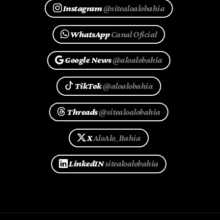
Instagram
@sitealoalobahia
WhatsApp
Canal Oficial
Google News
@aloalobahia
TikTok
@aloalobahia
Threads
@sitealoalobahia
X
AloAlo_Bahia
LinkedIN
sitealoalobahia