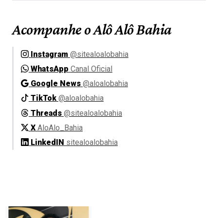
Acompanhe o Alô Alô Bahia
Instagram
@sitealoalobahia
WhatsApp
Canal Oficial
Google News
@aloalobahia
TikTok
@aloalobahia
Threads
@sitealoalobahia
X
AloAlo_Bahia
LinkedIN
sitealoalobahia