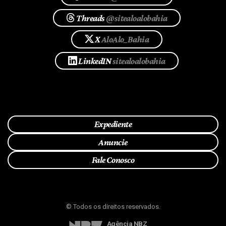
Threads
@sitealoalobahia
X
AloAlo_Bahia
LinkedIN
sitealoalobahia
Expediente
Anuncie
Fale Conosco
© Todos os direitos reservados.
Agência NBZ