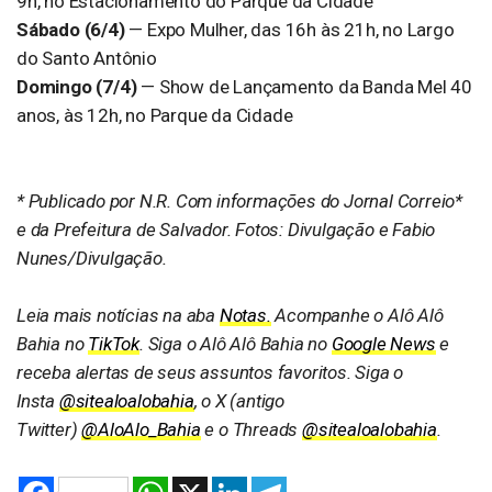
9h, no Estacionamento do Parque da Cidade
Sábado (6/4)
— Expo Mulher, das 16h às 21h, no Largo
do Santo Antônio
Domingo (7/4)
— Show de Lançamento da Banda Mel 40
anos, às 12h, no Parque da Cidade
* Publicado por N.R. Com informações do Jornal Correio*
e da Prefeitura de Salvador. Fotos: Divulgação e Fabio
Nunes/Divulgação.
​Leia mais notícias na aba
Notas.
Acompanhe o Alô Alô
Bahia no
TikTok
. Siga o Alô Alô Bahia no
Google News
e
receba alertas de seus assuntos favoritos. Siga o
Insta
@sitealoalobahia
, o X (antigo
Twitter)
@AloAlo_Bahia
e o Threads
@sitealoalobahia
.
Facebook
WhatsApp
X
LinkedIn
Telegram