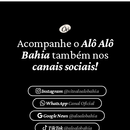
Acompanhe o
Alô Alô
Bahia
também nos
canais sociais!
Instagram
@sitealoalobahia
WhatsApp
Canal Oficial
Google News
@aloalobahia
TikTok
@aloalobahia