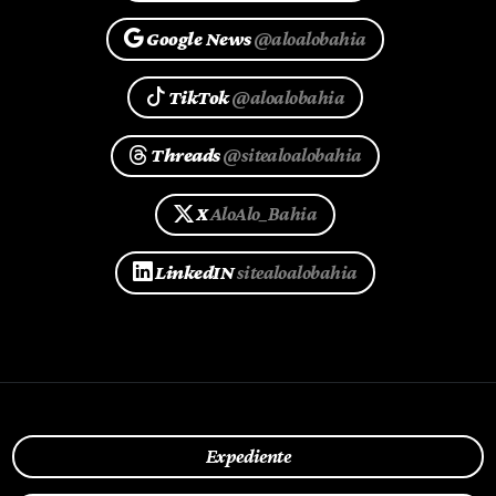
Google News
@aloalobahia
TikTok
@aloalobahia
Threads
@sitealoalobahia
X
AloAlo_Bahia
LinkedIN
sitealoalobahia
Expediente