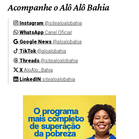
Acompanhe o Alô Alô Bahia
Instagram
@sitealoalobahia
WhatsApp
Canal Oficial
Google News
@aloalobahia
TikTok
@aloalobahia
Threads
@sitealoalobahia
X
AloAlo_Bahia
LinkedIN
sitealoalobahia